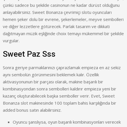
çünkü sadece bu şekilde casinonun ne kadar dürüst olduğunu
anlayabilirsiniz. Sweet Bonanza çevrimiçi slotu oyuncuları
hemen şeker dolu bir evrene, şekerlemeler, meyve sembolleri
ve diğer lezzetlere götürecek. Parlak tasarım ve dikkati
dağıtmayan müzik eşliğinde choix temayı mükemmel bir şekilde
vurgular.
Sweet Paz Sss
Sonra geriye parmaklarınızı çaprazlamak empieza en az sekiz
aynı sembolün görünmesini beklemek kalır. Özellik
aktivasyonunun bir parçası olarak, makine başarılı bir
kombinasyondan sonra sembolleri kaldırır empieza yeni bir
kazanç oluşturabilecek başka semboller verir. Evet, Sweet
Bonanza slot makinesinde 100 toplam bahis karşılığında bir
added bonus satın alabilirsiniz.
Oyuncu şanslıysa, oyun başarılı kombinasyonları verecek