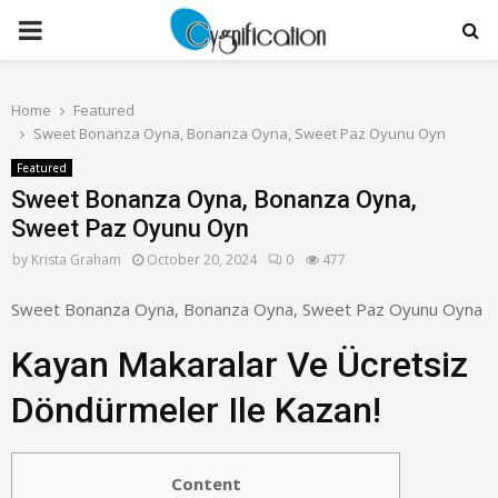
PRIMARY
MENU
Home
Featured
Sweet Bonanza Oyna, Bonanza Oyna, Sweet Paz Oyunu Oyn
Featured
Sweet Bonanza Oyna, Bonanza Oyna,
Sweet Paz Oyunu Oyn
by
Krista Graham
October 20, 2024
0
477
Sweet Bonanza Oyna, Bonanza Oyna, Sweet Paz Oyunu Oyna
Kayan Makaralar Ve Ücretsiz
Döndürmeler Ile Kazan!
Content