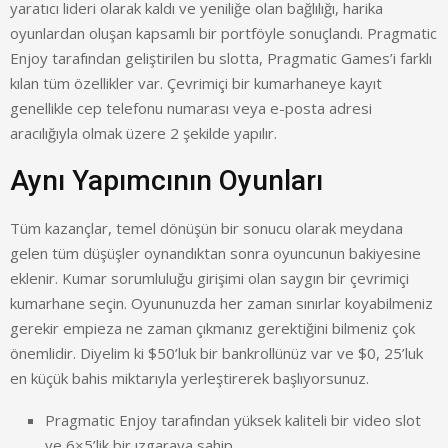
yaratıcı lideri olarak kaldı ve yeniliğe olan bağlılığı, harika
oyunlardan oluşan kapsamlı bir portföyle sonuçlandı. Pragmatic
Enjoy tarafından geliştirilen bu slotta, Pragmatic Games’i farklı
kılan tüm özellikler var. Çevrimiçi bir kumarhaneye kayıt
genellikle cep telefonu numarası veya e-posta adresi
aracılığıyla olmak üzere 2 şekilde yapılır.
Aynı Yapımcının Oyunları
Tüm kazançlar, temel dönüşün bir sonucu olarak meydana
gelen tüm düşüşler oynandıktan sonra oyuncunun bakiyesine
eklenir. Kumar sorumluluğu girişimi olan saygın bir çevrimiçi
kumarhane seçin. Oyununuzda her zaman sınırlar koyabilmeniz
gerekir empieza ne zaman çıkmanız gerektiğini bilmeniz çok
önemlidir. Diyelim ki $50’luk bir bankrollünüz var ve $0, 25’luk
en küçük bahis miktarıyla yerleştirerek başlıyorsunuz.
Pragmatic Enjoy tarafından yüksek kaliteli bir video slot
ve 6×5’lik bir ızgaraya sahip.