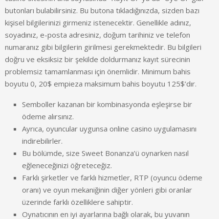
butonları bulabilirsiniz. Bu butona tıkladığınızda, sizden bazı
kişisel bilgilerinizi girmeniz istenecektir. Genellikle adınız,
soyadınız, e-posta adresiniz, doğum tarihiniz ve telefon
numaranız gibi bilgilerin girilmesi gerekmektedir. Bu bilgileri
doğru ve eksiksiz bir şekilde doldurmanız kayıt sürecinin
problemsiz tamamlanması için önemlidir. Minimum bahis
boyutu 0, 20$ empieza maksimum bahis boyutu 125$’dır.
Semboller kazanan bir kombinasyonda eşleşirse bir
ödeme alırsınız.
Ayrıca, oyuncular uygunsa online casino uygulamasını
indirebilirler.
Bu bölümde, size Sweet Bonanza’ü oynarken nasıl
eğleneceğinizi öğreteceğiz.
Farklı şirketler ve farklı hizmetler, RTP (oyuncu ödeme
oranı) ve oyun mekaniğinin diğer yönleri gibi oranlar
üzerinde farklı özelliklere sahiptir.
Oynatıcının en iyi ayarlarına bağlı olarak, bu yuvanın