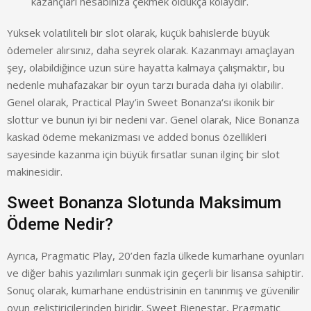
kazançları hesabınıza çekmek oldukça kolaydır.
Yüksek volatiliteli bir slot olarak, küçük bahislerde büyük
ödemeler alırsınız, daha seyrek olarak. Kazanmayı amaçlayan
şey, olabildiğince uzun süre hayatta kalmaya çalışmaktır, bu
nedenle muhafazakar bir oyun tarzı burada daha iyi olabilir.
Genel olarak, Practical Play’in Sweet Bonanza‘sı ikonik bir
slottur ve bunun iyi bir nedeni var. Genel olarak, Nice Bonanza
kaskad ödeme mekanizması ve added bonus özellikleri
sayesinde kazanma için büyük fırsatlar sunan ilginç bir slot
makinesidir.
Sweet Bonanza Slotunda Maksimum
Ödeme Nedir?
Ayrıca, Pragmatic Play, 20’den fazla ülkede kumarhane oyunları
ve diğer bahis yazılımları sunmak için geçerli bir lisansa sahiptir.
Sonuç olarak, kumarhane endüstrisinin en tanınmış ve güvenilir
oyun geliştiricilerinden biridir. Sweet Bienestar, Pragmatic