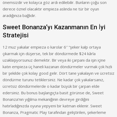
önemsizdir ve kolayca göz ardı edilebilir. Bunların çoğu son
derece öznel olacaktır empieza aslında ne tür bir oyun
aradığınıza bağlıdır.
Sweet Bonanza’yı Kazanmanın En İyi
Stratejisi
12 muz yakalar empieza o karolar 6″ “şeker kalp ortaya
çıkarmak için düşerse, tek bir döndürmede $24 kârla
uzaklaşıyorsunuz demektir. Bir veya iki çarpanı da işin içine
katın empieza üç haneli kazanan döndürmeler vurmak çok hızlı
bir şekilde çok kolay good gelir. Dört tane yakalayın ve ücretsiz
döndürme turunu tetiklersiniz. Ne kadar çok yakalarsanız,
ücretsiz döndürmelerde o kadar büyük bir çarpan elde
edersiniz. Bu bonus başlangıçta basit görünse de, Sweet
Bonanza’nın yığılma mekaniğinin devreye girdiğini
hatırladığınızda oyuna yepyeni bir katman eklenir. Sweet
Bonanza, Pragmatic Play tarafından geliştirilen, şekerleme