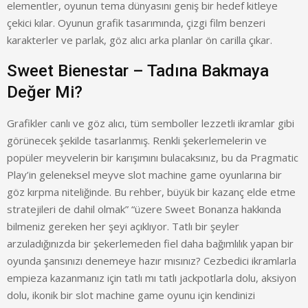
elementler, oyunun tema dünyasını geniş bir hedef kitleye
çekici kılar. Oyunun grafik tasarımında, çizgi film benzeri
karakterler ve parlak, göz alıcı arka planlar ön carilla çıkar.
Sweet Bienestar – Tadına Bakmaya
Değer Mi?
Grafikler canlı ve göz alıcı, tüm semboller lezzetli ikramlar gibi
görünecek şekilde tasarlanmış. Renkli şekerlemelerin ve
popüler meyvelerin bir karışımını bulacaksınız, bu da Pragmatic
Play’in geleneksel meyve slot machine game oyunlarına bir
göz kırpma niteliğinde. Bu rehber, büyük bir kazanç elde etme
stratejileri de dahil olmak” “üzere Sweet Bonanza hakkında
bilmeniz gereken her şeyi açıklıyor. Tatlı bir şeyler
arzuladığınızda bir şekerlemeden fiel daha bağımlılık yapan bir
oyunda şansınızı denemeye hazır mısınız? Cezbedici ikramlarla
empieza kazanmanız için tatlı mı tatlı jackpotlarla dolu, aksiyon
dolu, ikonik bir slot machine game oyunu için kendinizi