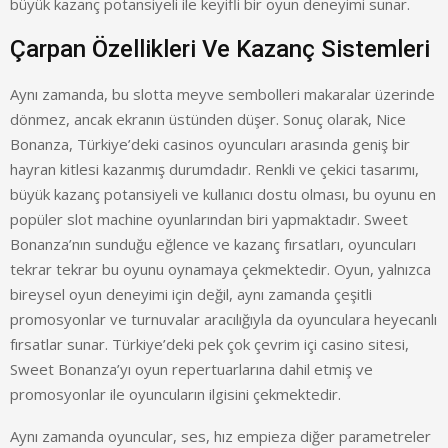
büyük kazanç potansiyeli ile keyifli bir oyun deneyimi sunar.
Çarpan Özellikleri Ve Kazanç Sistemleri
Aynı zamanda, bu slotta meyve sembolleri makaralar üzerinde
dönmez, ancak ekranın üstünden düşer. Sonuç olarak, Nice
Bonanza, Türkiye’deki casinos oyuncuları arasında geniş bir
hayran kitlesi kazanmış durumdadır. Renkli ve çekici tasarımı,
büyük kazanç potansiyeli ve kullanıcı dostu olması, bu oyunu en
popüler slot machine oyunlarından biri yapmaktadır. Sweet
Bonanza’nın sunduğu eğlence ve kazanç fırsatları, oyuncuları
tekrar tekrar bu oyunu oynamaya çekmektedir. Oyun, yalnızca
bireysel oyun deneyimi için değil, aynı zamanda çeşitli
promosyonlar ve turnuvalar aracılığıyla da oyunculara heyecanlı
fırsatlar sunar. Türkiye’deki pek çok çevrim içi casino sitesi,
Sweet Bonanza’yı oyun repertuarlarına dahil etmiş ve
promosyonlar ile oyuncuların ilgisini çekmektedir.
Aynı zamanda oyuncular, ses, hız empieza diğer parametreler