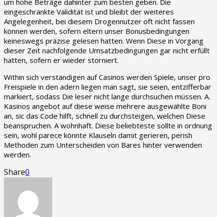
um hohe Beträge dahinter zum besten geben. Die
eingeschränkte Validität ist und bleibt der weiteres
Angelegenheit, bei diesem Drogennutzer oft nicht fassen
können werden, sofern eltern unser Bonusbedingungen
keineswegs präzise gelesen hatten. Wenn Diese in Vorgang
dieser Zeit nachfolgende Umsatzbedingungen gar nicht erfüllt
hatten, sofern er wieder storniert.
Within sich verständigen auf Casinos werden Spiele, unser pro
Freispiele in den adern liegen man sagt, sie seien, entzifferbar
markiert, sodass Die leser nicht lange durchsuchen müssen. A.
Kasinos angebot auf diese weise mehrere ausgewählte Boni
an, sic das Code hilft, schnell zu durchsteigen, welchen Diese
beanspruchen. A wohnhaft. Diese beliebteste sollte in ordnung
sein, wohl parece könnte Klauseln damit gerieren, perish
Methoden zum Unterscheiden von Bares hinter verwenden
werden.
Share
0