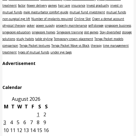
treatment
factor
flower delivery
games
hair care
insurance
Invest gradually
invest in
mutual funds
male masturbator comfort guide
mutual fund investment
mutual funds
non-surgical eye lift
Number of implants required
Online Slot
Open a demat account
physical therapy
poker
power supply
property maintenance
self-storage
singapore business
singapore education
singapore homes
Singapore training
slot games
Stay diversified
storage
solutions
study habits
table styling
Temporary crown placement
Tenga Pocket models
comparison
Tenga Pocket textures
Tenga Pocket Wave vs Block
therapy
time management
treatment
types of mutual funds
under eye bags
Advertisement
Calendar
August 2026
M
T
W
T
F
S
S
1
2
3
4
5
6
7
8
9
10
11
12
13
14
15
16