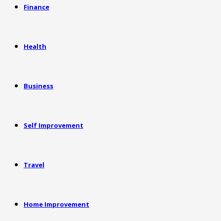
Finance
Health
Business
Self Improvement
Travel
Home Improvement