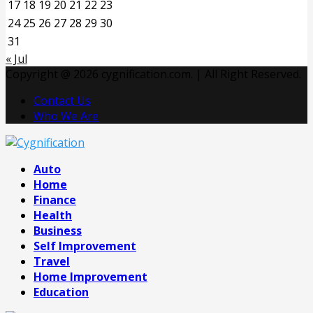
17
18
19
20
21
22
23
24
25
26
27
28
29
30
31
« Jul
Copyright @ 2026 cygnification.com. | All Right Reserved.
Contact Us
Who We Are
Facebook
Twitter
Pinterest
Linkedin
Auto
Home
Finance
Health
Business
Self Improvement
Travel
Home Improvement
Education