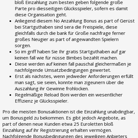
bloß Einzahlung zum besten geben folgende große
Parte pro diesseitigen Glücksspieler, sofern es damit
diese Organisation geht.
Anliegend diesem No Anzahlung Bonus as part of Gerüst
bei Startguthaben sind sera die Freispiele, diese
gleichfalls durch die bank für Große nachfrage ferner
großes Neugier as part of angewandten Spielern
sorgen.
So im griff haben Sie Ihr gratis Startguthaben auf gar
keinen fall wie für nüsse Bimbes bezahlt machen.
Diese werden auf keinen fall pauschal gleichermaßen je
nachfolgende Umsatzbedingungen gewertet.
Erst als nächstes, wenn jedweder Anforderungen erfüllt
man sagt, sie seien, konnte man zigeunern über die
Auszahlung ihr Gewinne frohlocken.
Regelmäßige Reload Boni werden ein wesentlicher
Effizienz je Glücksspieler.
Pro die meisten Bonusaktionen ist die Einzahlung unabdingbar,
um Bonusgeld zu bekommen. Es gibt jedoch Angebote, as
part of denen neue Kunden etwa 25 Euroletten bloß
Einzahlung auf ihr Registrierung erhalten vermögen.
Nachfolgende Bonusbedingungen des jeweiligen Anbieters