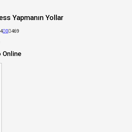
ess Yapmanın Yollar
24
0
469
ı
o Online