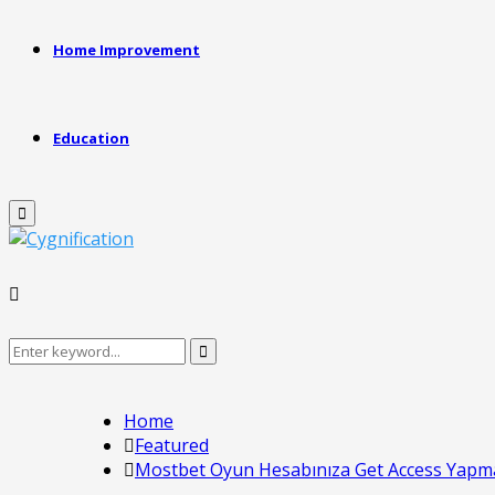
Home Improvement
Education
Primary
Menu
Search
Search
for:
Home
Featured
Mostbet Oyun Hesabınıza Get Access Yapma