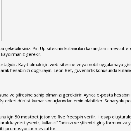
ba çekebilirsiniz. Pin Up sitesinin kullanıcıları kazançlarını mevcut e
 kaydırmanız gerekir.
rtağıdır. Kayıt olmak için web sitesine veya mobil uygulamaya gir
ak hesabınızı doğrulayın. Leon Bet, güvenilirlik konusunda kullanıc
na ve şifresine sahip olmanızı gerektirir. Ayrıca e-posta hesabınıza
şterileri dürüst kumar sonuçlarından emin olabilirler. Senaryolu p
u için 50 mostbet jeton ve five freespin verilir. Hesap oluşturulduk
ak kaydettiyseniz, kullanıcı” “adınızı ve şifrenizi giriş formunuza
itli promosyonlar mevcuttur.