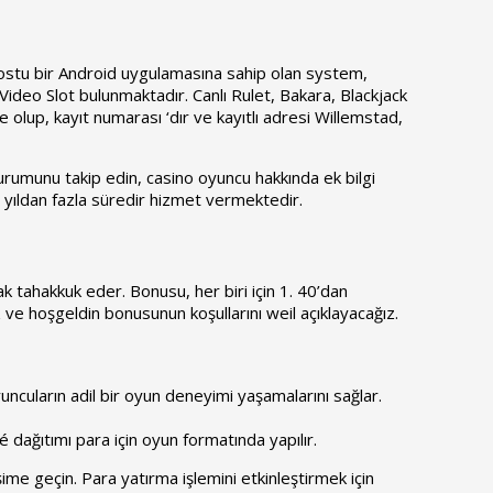
cı dostu bir Android uygulamasına sahip olan system,
Video Slot bulunmaktadır. Canlı Rulet, Bakara, Blackjack
 olup, kayıt numarası ‘dır ve kayıtlı adresi Willemstad,
rumunu takip edin, casino oyuncu hakkında ek bilgi
n yıldan fazla süredir hizmet vermektedir.
k tahakkuk eder. Bonusu, her biri için 1. 40’dan
 ve hoşgeldin bonusunun koşullarını weil açıklayacağız.
yuncuların adil bir oyun deneyimi yaşamalarını sağlar.
dağıtımı para için oyun formatında yapılır.
şime geçin. Para yatırma işlemini etkinleştirmek için