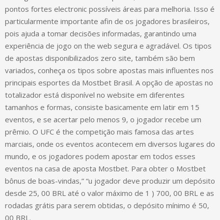
pontos fortes electronic possíveis áreas para melhoria. Isso é
particularmente importante afin de os jogadores brasileiros,
pois ajuda a tomar decisões informadas, garantindo uma
experiência de jogo on the web segura e agradável. Os tipos
de apostas disponibilizados zero site, também são bem
variados, conheça os tipos sobre apostas mais influentes nos
principais esportes da Mostbet Brasil. A opção de apostas no
totalizador está disponível no website em diferentes
tamanhos e formas, consiste basicamente em latir em 15
eventos, e se acertar pelo menos 9, o jogador recebe um
prêmio. O UFC é the competição mais famosa das artes
marciais, onde os eventos acontecem em diversos lugares do
mundo, e os jogadores podem apostar em todos esses
eventos na casa de aposta Mostbet. Para obter o Mostbet
bônus de boas-vindas,” “u jogador deve produzir um depósito
desde 25, 00 BRL até o valor máximo de 1 ) 700, 00 BRL e as
rodadas grátis para serem obtidas, o depósito mínimo é 50,
00 BRL.