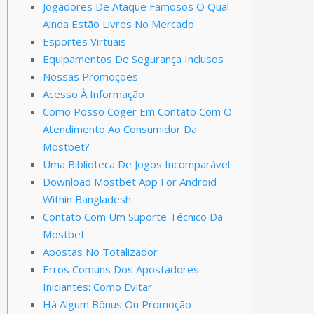
Jogadores De Ataque Famosos O Qual
Ainda Estão Livres No Mercado
Esportes Virtuais
Equipamentos De Segurança Inclusos
Nossas Promoções
Acesso À Informação
Como Posso Coger Em Contato Com O
Atendimento Ao Consumidor Da
Mostbet?
Uma Biblioteca De Jogos Incomparável
Download Mostbet App For Android
Within Bangladesh
Contato Com Um Suporte Técnico Da
Mostbet
Apostas No Totalizador
Erros Comuns Dos Apostadores
Iniciantes: Como Evitar
Há Algum Bônus Ou Promoção