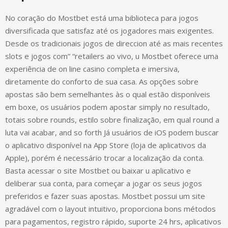
No coração do Mostbet está uma biblioteca para jogos
diversificada que satisfaz até os jogadores mais exigentes.
Desde os tradicionais jogos de direccion até as mais recentes
slots e jogos com” “retailers ao vivo, u Mostbet oferece uma
experiência de on line casino completa e imersiva,
diretamente do conforto de sua casa. As opções sobre
apostas são bem semelhantes às o qual estão disponíveis
em boxe, os usuários podem apostar simply no resultado,
totais sobre rounds, estilo sobre finalização, em qual round a
luta vai acabar, and so forth Já usuários de iOS podem buscar
o aplicativo disponível na App Store (loja de aplicativos da
Apple), porém é necessário trocar a localização da conta.
Basta acessar o site Mostbet ou baixar u aplicativo e
deliberar sua conta, para começar a jogar os seus jogos
preferidos e fazer suas apostas. Mostbet possui um site
agradável com o layout intuitivo, proporciona bons métodos
para pagamentos, registro rápido, suporte 24 hrs, aplicativos