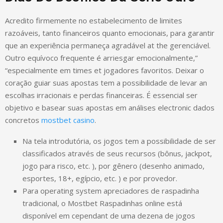
Acredito firmemente no estabelecimento de limites
razoáveis, tanto financeiros quanto emocionais, para garantir
que an experiência permaneça agradável at the gerenciável.
Outro equívoco frequente é arriesgar emocionalmente,”
“especialmente em times et jogadores favoritos. Deixar o
coração guiar suas apostas tem a possibilidade de levar an
escolhas irracionais e perdas financeiras. É essencial ser
objetivo e basear suas apostas em análises electronic dados
concretos
mostbet casino
.
Na tela introdutória, os jogos tem a possibilidade de ser
classificados através de seus recursos (bônus, jackpot,
jogo para risco, etc. ), por gênero (desenho animado,
esportes, 18+, egípcio, etc. ) e por provedor.
Para operating system apreciadores de raspadinha
tradicional, o Mostbet Raspadinhas online está
disponível em cependant de uma dezena de jogos