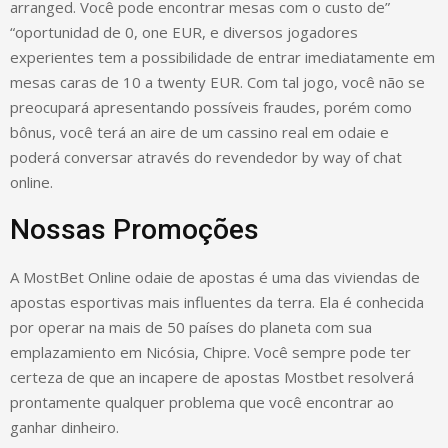
arranged. Você pode encontrar mesas com o custo de”
“oportunidad de 0, one EUR, e diversos jogadores
experientes tem a possibilidade de entrar imediatamente em
mesas caras de 10 a twenty EUR. Com tal jogo, você não se
preocupará apresentando possíveis fraudes, porém como
bônus, você terá an aire de um cassino real em odaie e
poderá conversar através do revendedor by way of chat
online.
Nossas Promoções
A MostBet Online odaie de apostas é uma das viviendas de
apostas esportivas mais influentes da terra. Ela é conhecida
por operar na mais de 50 países do planeta com sua
emplazamiento em Nicósia, Chipre. Você sempre pode ter
certeza de que an incapere de apostas Mostbet resolverá
prontamente qualquer problema que você encontrar ao
ganhar dinheiro.