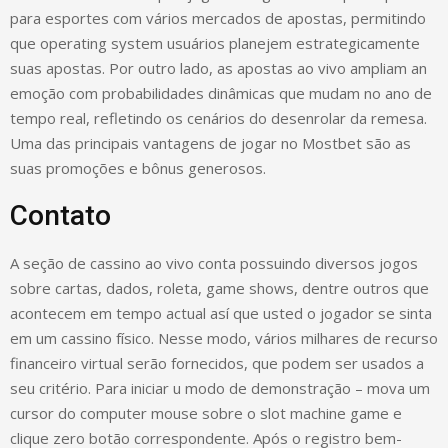
para esportes com vários mercados de apostas, permitindo
que operating system usuários planejem estrategicamente
suas apostas. Por outro lado, as apostas ao vivo ampliam an
emoção com probabilidades dinâmicas que mudam no ano de
tempo real, refletindo os cenários do desenrolar da remesa.
Uma das principais vantagens de jogar no Mostbet são as
suas promoções e bônus generosos.
Contato
A seção de cassino ao vivo conta possuindo diversos jogos
sobre cartas, dados, roleta, game shows, dentre outros que
acontecem em tempo actual así que usted o jogador se sinta
em um cassino físico. Nesse modo, vários milhares de recurso
financeiro virtual serão fornecidos, que podem ser usados a
seu critério. Para iniciar u modo de demonstração – mova um
cursor do computer mouse sobre o slot machine game e
clique zero botão correspondente. Após o registro bem-