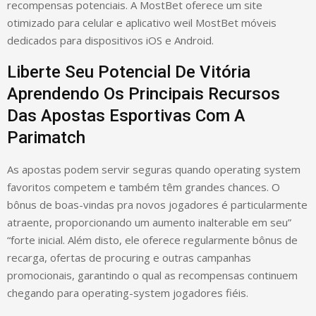
recompensas potenciais. A MostBet oferece um site
otimizado para celular e aplicativo weil MostBet móveis
dedicados para dispositivos iOS e Android.
Liberte Seu Potencial De Vitória
Aprendendo Os Principais Recursos
Das Apostas Esportivas Com A
Parimatch
As apostas podem servir seguras quando operating system
favoritos competem e também têm grandes chances. O
bônus de boas-vindas pra novos jogadores é particularmente
atraente, proporcionando um aumento inalterable em seu”
“forte inicial. Além disto, ele oferece regularmente bônus de
recarga, ofertas de procuring e outras campanhas
promocionais, garantindo o qual as recompensas continuem
chegando para operating-system jogadores fiéis.