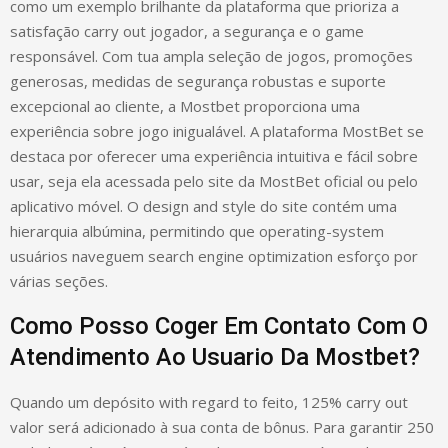
como um exemplo brilhante da plataforma que prioriza a
satisfação carry out jogador, a segurança e o game
responsável. Com tua ampla seleção de jogos, promoções
generosas, medidas de segurança robustas e suporte
excepcional ao cliente, a Mostbet proporciona uma
experiência sobre jogo inigualável. A plataforma MostBet se
destaca por oferecer uma experiência intuitiva e fácil sobre
usar, seja ela acessada pelo site da MostBet oficial ou pelo
aplicativo móvel. O design and style do site contém uma
hierarquia albúmina, permitindo que operating-system
usuários naveguem search engine optimization esforço por
várias seções.
Como Posso Coger Em Contato Com O
Atendimento Ao Usuario Da Mostbet?
Quando um depósito with regard to feito, 125% carry out
valor será adicionado à sua conta de bônus. Para garantir 250