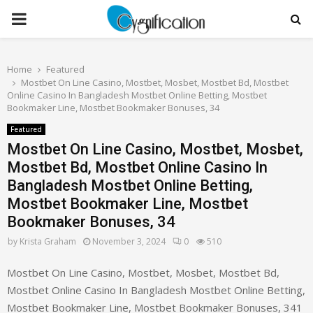
PRIMARY
MENU
Home
Featured
Mostbet On Line Casino, Mostbet, Mosbet, Mostbet Bd, Mostbet
Online Casino In Bangladesh Mostbet Online Betting, Mostbet
Bookmaker Line, Mostbet Bookmaker Bonuses, 34
Featured
Mostbet On Line Casino, Mostbet, Mosbet,
Mostbet Bd, Mostbet Online Casino In
Bangladesh Mostbet Online Betting,
Mostbet Bookmaker Line, Mostbet
Bookmaker Bonuses, 34
by
Krista Graham
November 3, 2024
0
510
Mostbet On Line Casino, Mostbet, Mosbet, Mostbet Bd,
Mostbet Online Casino In Bangladesh Mostbet Online Betting,
Mostbet Bookmaker Line, Mostbet Bookmaker Bonuses, 341