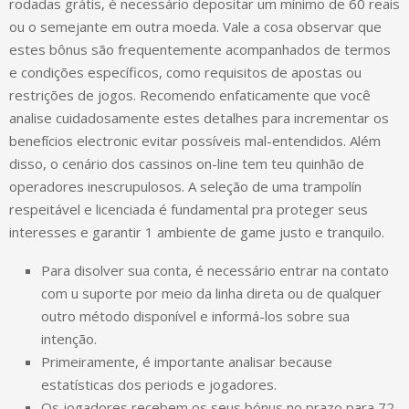
rodadas grátis, é necessário depositar um mínimo de 60 reais
ou o semejante em outra moeda. Vale a cosa observar que
estes bônus são frequentemente acompanhados de termos
e condições específicos, como requisitos de apostas ou
restrições de jogos. Recomendo enfaticamente que você
analise cuidadosamente estes detalhes para incrementar os
benefícios electronic evitar possíveis mal-entendidos. Além
disso, o cenário dos cassinos on-line tem teu quinhão de
operadores inescrupulosos. A seleção de uma trampolín
respeitável e licenciada é fundamental pra proteger seus
interesses e garantir 1 ambiente de game justo e tranquilo.
Para disolver sua conta, é necessário entrar na contato
com u suporte por meio da linha direta ou de qualquer
outro método disponível e informá-los sobre sua
intenção.
Primeiramente, é importante analisar because
estatísticas dos periods e jogadores.
Os jogadores recebem os seus bónus no prazo para 72