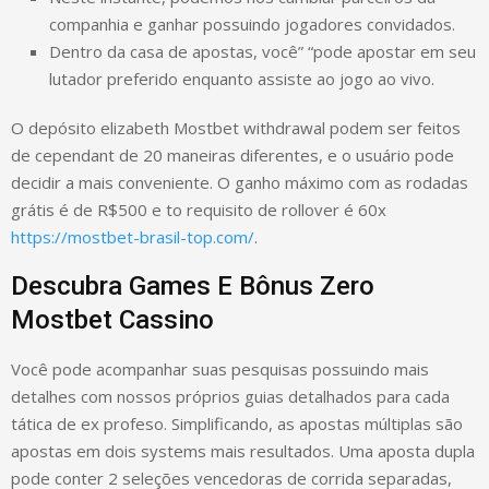
companhia e ganhar possuindo jogadores convidados.
Dentro da casa de apostas, você” “pode apostar em seu
lutador preferido enquanto assiste ao jogo ao vivo.
O depósito elizabeth Mostbet withdrawal podem ser feitos
de cependant de 20 maneiras diferentes, e o usuário pode
decidir a mais conveniente. O ganho máximo com as rodadas
grátis é de R$500 e to requisito de rollover é 60x
https://mostbet-brasil-top.com/
.
Descubra Games E Bônus Zero
Mostbet Cassino
Você pode acompanhar suas pesquisas possuindo mais
detalhes com nossos próprios guias detalhados para cada
tática de ex profeso. Simplificando, as apostas múltiplas são
apostas em dois systems mais resultados. Uma aposta dupla
pode conter 2 seleções vencedoras de corrida separadas,