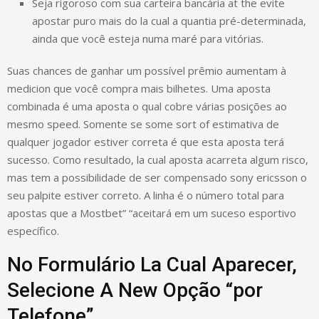
Seja rigoroso com sua carteira bancária at the evite
apostar puro mais do la cual a quantia pré-determinada,
ainda que você esteja numa maré para vitórias.
Suas chances de ganhar um possível prêmio aumentam à
medicion que você compra mais bilhetes. Uma aposta
combinada é uma aposta o qual cobre várias posições ao
mesmo speed. Somente se some sort of estimativa de
qualquer jogador estiver correta é que esta aposta terá
sucesso. Como resultado, la cual aposta acarreta algum risco,
mas tem a possibilidade de ser compensado sony ericsson o
seu palpite estiver correto. A linha é o número total para
apostas que a Mostbet” “aceitará em um suceso esportivo
específico.
No Formulário La Cual Aparecer,
Selecione A New Opção “por
Telefone”