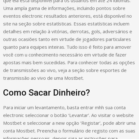
que ela está disponível para os usuários em até 24 idiomas.
Uma ampla gama de informações, incluindo pontos sobre
eventos electronic resultados anteriores, está disponível no
site na seção sobre estatísticas. Essas estatísticas incluem
detalhes em relação à vitórias, derrotas, gols, adversários e
outras ocasiões tanto em virtude de jogadores particulares
quanto para equipes inteiras. Tudo isso é feito para amover
você com u conhecimento necessário em virtude de fazer
apostas mais bem sucedidas. Para conhecer todas as opções
de transmissões ao vivo, veja a seção sobre esportes de
transmissão ao vivo de uma Mostbet.
Como Sacar Dinheiro?
Para iniciar um levantamento, basta entrar mhh sua conta
electronic seleccionar o botão ‘Levantar’. Ao visitar o website
Mostbet e seleccionar a new opção ‘Registar’, pode abrir uma
conta Mostbet. Preencha o formulário de registo com as suas
informações pessoais, depois siga as instruções para