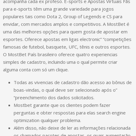
acompanha cada ex profeso. E-sports e Apostas Virtuais Fãs
para e-sports têm uma grande variedade para jogos
populares tais como Dota 2, Group of Legends e CS para
envidar, com mercados amplos e competitivos. A MostBet é
uma das melhores opções para quem gosta de apostar em
esportes. Oferece apostas em ligas electronic” “competições
famosas de futebol, basquete, UFC, tênis e outros esportes.
O MostBet País brasileiro oferece quatro experiencias
simples de cadastro, incluindo uma o qual permite criar
alguma conta com só um clique.
Todas as vivencias de cadastro dão acesso ao bônus de
boas-vindas, o qual deve ser selecionado após o”
“preenchimento dos dados solicitados.
Mostbet garante que os clientes podem fazer
perguntas e obter respostas para elas search engine
optimization qualquer problema.
Além disso, não deixe de ler as informações relacionada
os chamados pacotes de apostas, os quais aumentarão