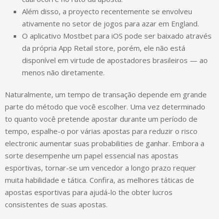
Além disso, a proyecto recentemente se envolveu
ativamente no setor de jogos para azar em England.
O aplicativo Mostbet para iOS pode ser baixado através
da própria App Retail store, porém, ele não está
disponível em virtude de apostadores brasileiros — ao
menos não diretamente.
Naturalmente, um tempo de transação depende em grande
parte do método que você escolher. Uma vez determinado
to quanto você pretende apostar durante um período de
tempo, espalhe-o por várias apostas para reduzir o risco
electronic aumentar suas probabilities de ganhar. Embora a
sorte desempenhe um papel essencial nas apostas
esportivas, tornar-se um vencedor a longo prazo requer
muita habilidade e tática. Confira, as melhores táticas de
apostas esportivas para ajudá-lo the obter lucros
consistentes de suas apostas.