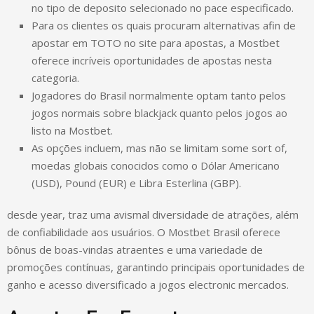
no tipo de deposito selecionado no pace especificado.
Para os clientes os quais procuram alternativas afin de
apostar em TOTO no site para apostas, a Mostbet
oferece incríveis oportunidades de apostas nesta
categoria.
Jogadores do Brasil normalmente optam tanto pelos
jogos normais sobre blackjack quanto pelos jogos ao
listo na Mostbet.
As opções incluem, mas não se limitam some sort of,
moedas globais conocidos como o Dólar Americano
(USD), Pound (EUR) e Libra Esterlina (GBP).
desde year, traz uma avismal diversidade de atrações, além
de confiabilidade aos usuários. O Mostbet Brasil oferece
bônus de boas-vindas atraentes e uma variedade de
promoções contínuas, garantindo principais oportunidades de
ganho e acesso diversificado a jogos electronic mercados.