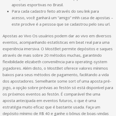
apostas esportivas no Brasil.
Para cada cadastro feito através do seu link para
acesso, você ganhará um “amigo” mhh casa de apostas –
este proclive é a pessoa que se cadastrou pelo seu url.
Apostas ao Vivo Os usuários podem dar ao vivo em diversos
eventos, acompanhando estatísticas em beat real para uma
experiência imersiva. O MostBet permite depósitos e saques
através de mais sobre 20 métodos muchas, garantindo
flexibilidade elizabeth conveniência para operating-system
jogadores. Além disto, o MostBet oferece valores mínimos
baixos para seus métodos de pagamento, facilitando a vida
dos apostadores. Semelhante some sort of uma aposta pré-
jogo, a opção sobre prévias ao festón só está disponível para
os próximos eventos ao festón. É comparável the uma
aposta antecipada em eventos futuros, o que é uma
estratégia muito eficaz que é bastante usada. Faça um
depósito mínimo de R$ 40 e ganhe o bônus de boas-vindas