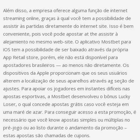
Além disso, a empresa oferece alguma função de internet
streaming online, graças à qual você tem a possibilidade de
assistir às partidas diretamente do internet site. Isso é bem
conveniente, pois você pode apostar at the assistir à
alejamiento no mesmo web-site. O aplicativo Mostbet para
iOS tem a possibilidade de ser baixado através da própria
App Retail store, porém, ele não está disponível para
apostadores brasileiros — ao menos não diretamente. Os
dispositivos da Apple proporcionam que os seus usuários
alterem a localização de seus aparelhos através ag seção de
ajustes. Para apoiar os jogadores em instantes difíceis nas
apostas esportivas, a Mostbet desenvolveu o bônus Lucky
Loser, o qual concede apostas grátis caso você esteja em
uma maré de azar. Para conseguir acesso a esta promoção, é
necessário que você know apostas simples ou múltiplas no
pré-jogo ou ao listo durante o andamento da promoção –
estas apostas são chamadas de cupons.