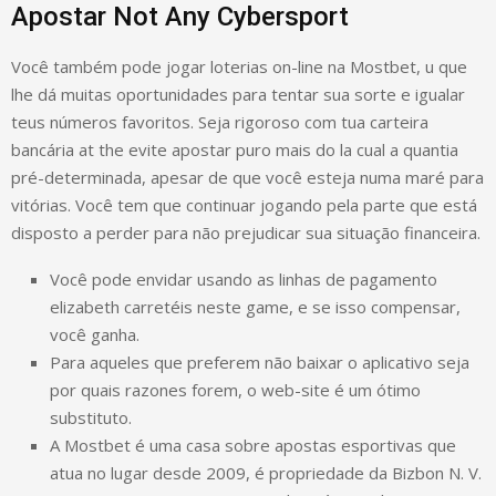
Apostar Not Any Cybersport
Você também pode jogar loterias on-line na Mostbet, u que
lhe dá muitas oportunidades para tentar sua sorte e igualar
teus números favoritos. Seja rigoroso com tua carteira
bancária at the evite apostar puro mais do la cual a quantia
pré-determinada, apesar de que você esteja numa maré para
vitórias. Você tem que continuar jogando pela parte que está
disposto a perder para não prejudicar sua situação financeira.
Você pode envidar usando as linhas de pagamento
elizabeth carretéis neste game, e se isso compensar,
você ganha.
Para aqueles que preferem não baixar o aplicativo seja
por quais razones forem, o web-site é um ótimo
substituto.
A Mostbet é uma casa sobre apostas esportivas que
atua no lugar desde 2009, é propriedade da Bizbon N. V.