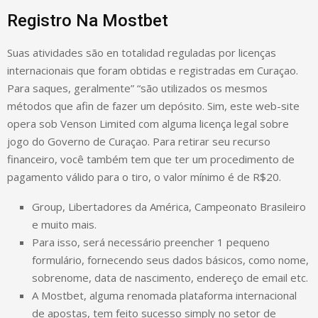
Registro Na Mostbet
Suas atividades são en totalidad reguladas por licenças
internacionais que foram obtidas e registradas em Curaçao.
Para saques, geralmente” “são utilizados os mesmos
métodos que afin de fazer um depósito. Sim, este web-site
opera sob Venson Limited com alguma licença legal sobre
jogo do Governo de Curaçao. Para retirar seu recurso
financeiro, você também tem que ter um procedimento de
pagamento válido para o tiro, o valor mínimo é de R$20.
Group, Libertadores da América, Campeonato Brasileiro
e muito mais.
Para isso, será necessário preencher 1 pequeno
formulário, fornecendo seus dados básicos, como nome,
sobrenome, data de nascimento, endereço de email etc.
A Mostbet, alguma renomada plataforma internacional
de apostas, tem feito sucesso simply no setor de