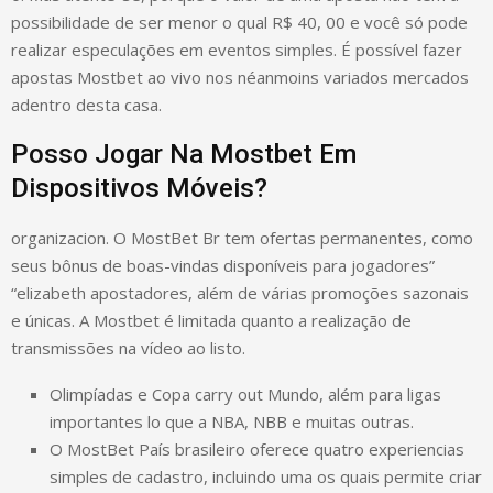
possibilidade de ser menor o qual R$ 40, 00 e você só pode
realizar especulações em eventos simples. É possível fazer
apostas Mostbet ao vivo nos néanmoins variados mercados
adentro desta casa.
Posso Jogar Na Mostbet Em
Dispositivos Móveis?
organizacion. O MostBet Br tem ofertas permanentes, como
seus bônus de boas-vindas disponíveis para jogadores”
“elizabeth apostadores, além de várias promoções sazonais
e únicas. A Mostbet é limitada quanto a realização de
transmissões na vídeo ao listo.
Olimpíadas e Copa carry out Mundo, além para ligas
importantes lo que a NBA, NBB e muitas outras.
O MostBet País brasileiro oferece quatro experiencias
simples de cadastro, incluindo uma os quais permite criar