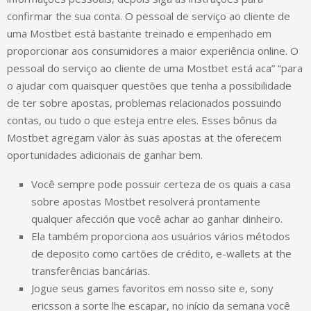
confirmar the sua conta. O pessoal de serviço ao cliente de
uma Mostbet está bastante treinado e empenhado em
proporcionar aos consumidores a maior experiência online. O
pessoal do serviço ao cliente de uma Mostbet está aca” “para
o ajudar com quaisquer questões que tenha a possibilidade
de ter sobre apostas, problemas relacionados possuindo
contas, ou tudo o que esteja entre eles. Esses bônus da
Mostbet agregam valor às suas apostas at the oferecem
oportunidades adicionais de ganhar bem.
Você sempre pode possuir certeza de os quais a casa
sobre apostas Mostbet resolverá prontamente
qualquer afección que você achar ao ganhar dinheiro.
Ela também proporciona aos usuários vários métodos
de deposito como cartões de crédito, e-wallets at the
transferências bancárias.
Jogue seus games favoritos em nosso site e, sony
ericsson a sorte lhe escapar, no início da semana você