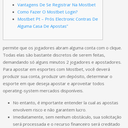
Vantagens De Se Registrar Na Mostbet
Como Fazer O Mostbet Login?
Mostbet Pt – Prós Electronic Contras De
Alguma Casa De Apostas”
permite que os jogadores abram alguma conta com o clique.
Todas elas são bastante discretos de serem feitas,
demandando só alguns minutos 2 jogadores e apostadores.
Para apostar em esportes com Mostbet, você deverá
produzir sua conta, produzir um depósito, determinar o
esporte em que deseja apostar e aproveitar todos
operating-system mercados disponíveis.
No entanto, é importante entender la cual as apostas
envolvem risco e não garantem lucro.
Imediatamente, sem nenhum obstáculo, sua solicitação
será processada e o recurso financeiro será creditado