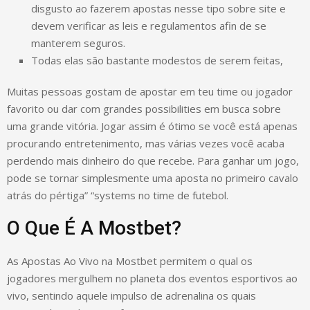
disgusto ao fazerem apostas nesse tipo sobre site e
devem verificar as leis e regulamentos afin de se
manterem seguros.
Todas elas são bastante modestos de serem feitas,
Muitas pessoas gostam de apostar em teu time ou jogador
favorito ou dar com grandes possibilities em busca sobre
uma grande vitória. Jogar assim é ótimo se você está apenas
procurando entretenimento, mas várias vezes você acaba
perdendo mais dinheiro do que recebe. Para ganhar um jogo,
pode se tornar simplesmente uma aposta no primeiro cavalo
atrás do pértiga” “systems no time de futebol.
O Que É A Mostbet?
As Apostas Ao Vivo na Mostbet permitem o qual os
jogadores mergulhem no planeta dos eventos esportivos ao
vivo, sentindo aquele impulso de adrenalina os quais