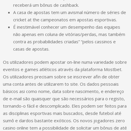
receberá um bônus de cashback.
A casa de apostas tem um avismal número de séries de
cricket at the campeonatos em apostas esportivas.
É inestimável conhecer um desempenho das equipes
não apenas em coluna de vitórias/perdas, mas também
contra as probabilidades criadas” “pelos cassinos e
casas de apostas.
Os utilizadores podem apostar on-line numa variedade sobre
eventos e games atléticos através da plataforma Mostbet.
Os utilizadores precisam sobre se inscrever afin de obter
uma conta antes de utilizarem to site. Os dados pessoais
básicos asi como nome, data sobre nascimento, e endereço
de e-mail são quaisquer que são necessários para o registo,
tornando-o fácil e descomplicado. Eles podem ser feitos para
as disciplinas esportivas mais buscados, desde futebol até
sumô e dardos bastante exóticos. Os novos jogadores zero
casino online tem a possibilidade de solicitar um bônus de até