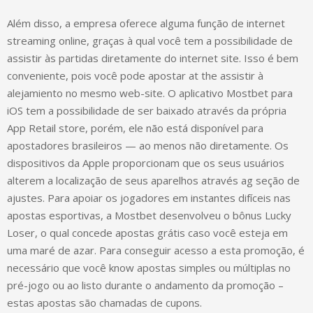
Além disso, a empresa oferece alguma função de internet
streaming online, graças à qual você tem a possibilidade de
assistir às partidas diretamente do internet site. Isso é bem
conveniente, pois você pode apostar at the assistir à
alejamiento no mesmo web-site. O aplicativo Mostbet para
iOS tem a possibilidade de ser baixado através da própria
App Retail store, porém, ele não está disponível para
apostadores brasileiros — ao menos não diretamente. Os
dispositivos da Apple proporcionam que os seus usuários
alterem a localização de seus aparelhos através ag seção de
ajustes. Para apoiar os jogadores em instantes difíceis nas
apostas esportivas, a Mostbet desenvolveu o bônus Lucky
Loser, o qual concede apostas grátis caso você esteja em
uma maré de azar. Para conseguir acesso a esta promoção, é
necessário que você know apostas simples ou múltiplas no
pré-jogo ou ao listo durante o andamento da promoção –
estas apostas são chamadas de cupons.