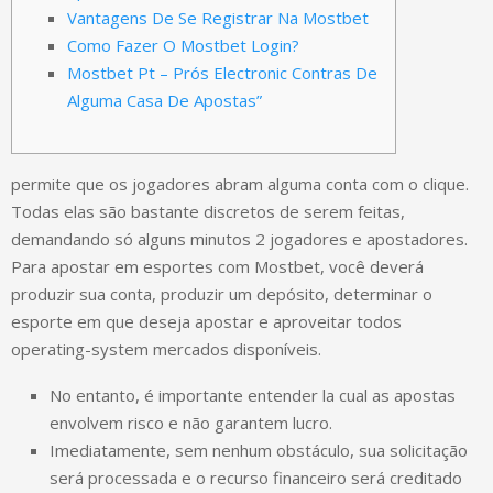
Vantagens De Se Registrar Na Mostbet
Como Fazer O Mostbet Login?
Mostbet Pt – Prós Electronic Contras De
Alguma Casa De Apostas”
permite que os jogadores abram alguma conta com o clique.
Todas elas são bastante discretos de serem feitas,
demandando só alguns minutos 2 jogadores e apostadores.
Para apostar em esportes com Mostbet, você deverá
produzir sua conta, produzir um depósito, determinar o
esporte em que deseja apostar e aproveitar todos
operating-system mercados disponíveis.
No entanto, é importante entender la cual as apostas
envolvem risco e não garantem lucro.
Imediatamente, sem nenhum obstáculo, sua solicitação
será processada e o recurso financeiro será creditado