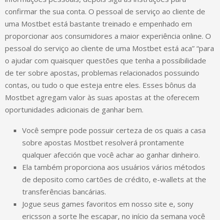
confirmar the sua conta. O pessoal de serviço ao cliente de
uma Mostbet está bastante treinado e empenhado em
proporcionar aos consumidores a maior experiência online. O
pessoal do serviço ao cliente de uma Mostbet está aca” “para
o ajudar com quaisquer questões que tenha a possibilidade
de ter sobre apostas, problemas relacionados possuindo
contas, ou tudo o que esteja entre eles. Esses bônus da
Mostbet agregam valor às suas apostas at the oferecem
oportunidades adicionais de ganhar bem.
Você sempre pode possuir certeza de os quais a casa
sobre apostas Mostbet resolverá prontamente
qualquer afección que você achar ao ganhar dinheiro.
Ela também proporciona aos usuários vários métodos
de deposito como cartões de crédito, e-wallets at the
transferências bancárias.
Jogue seus games favoritos em nosso site e, sony
ericsson a sorte lhe escapar, no início da semana você