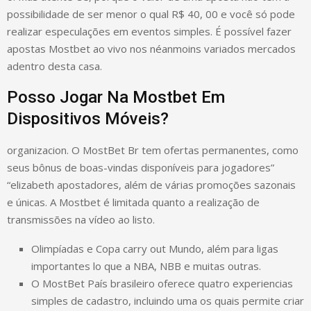
possibilidade de ser menor o qual R$ 40, 00 e você só pode
realizar especulações em eventos simples. É possível fazer
apostas Mostbet ao vivo nos néanmoins variados mercados
adentro desta casa.
Posso Jogar Na Mostbet Em
Dispositivos Móveis?
organizacion. O MostBet Br tem ofertas permanentes, como
seus bônus de boas-vindas disponíveis para jogadores”
“elizabeth apostadores, além de várias promoções sazonais
e únicas. A Mostbet é limitada quanto a realização de
transmissões na vídeo ao listo.
Olimpíadas e Copa carry out Mundo, além para ligas
importantes lo que a NBA, NBB e muitas outras.
O MostBet País brasileiro oferece quatro experiencias
simples de cadastro, incluindo uma os quais permite criar