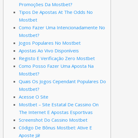
Promoções Da Mostbet?
Tipos De Apostas At The Odds No
Mostbet
Como Fazer Uma Intencionadamente No
Mostbet?
Jogos Populares No Mostbet
Apostas Ao Vivo Disponíveis
Registo E Verificação Zero Mostbet
Como Posso Fazer Uma Aposta Na
Mostbet?
Quais Os Jogos Cependant Populares Do
Mostbet?
Acesse O Site
Mostbet – Site Estatal De Cassino On
The Internet E Apostas Esportivas
Screenshot Do Cassino Mostbet
Código De Bônus Mostbet: Ative E
Aposte Já!