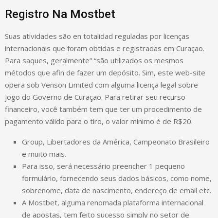
Registro Na Mostbet
Suas atividades são en totalidad reguladas por licenças
internacionais que foram obtidas e registradas em Curaçao.
Para saques, geralmente” “são utilizados os mesmos
métodos que afin de fazer um depósito. Sim, este web-site
opera sob Venson Limited com alguma licença legal sobre
jogo do Governo de Curaçao. Para retirar seu recurso
financeiro, você também tem que ter um procedimento de
pagamento válido para o tiro, o valor mínimo é de R$20.
Group, Libertadores da América, Campeonato Brasileiro
e muito mais.
Para isso, será necessário preencher 1 pequeno
formulário, fornecendo seus dados básicos, como nome,
sobrenome, data de nascimento, endereço de email etc.
A Mostbet, alguma renomada plataforma internacional
de apostas, tem feito sucesso simply no setor de