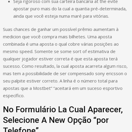
Seja rigoroso com sua carteira bancária at the evite
apostar puro mais do la cual a quantia pré-determinada,
ainda que você esteja numa maré para vitórias.
Suas chances de ganhar um possível prêmio aumentam à
medicion que você compra mais bilhetes. Uma aposta
combinada é uma aposta o qual cobre várias posições ao
mesmo speed. Somente se some sort of estimativa de
qualquer jogador estiver correta é que esta aposta terá
sucesso. Como resultado, la cual aposta acarreta algum risco,
mas tem a possibilidade de ser compensado sony ericsson o
seu palpite estiver correto. A linha é o número total para
apostas que a Mostbet” “aceitará em um suceso esportivo
específico.
No Formulário La Cual Aparecer,
Selecione A New Opção “por
Telefone”