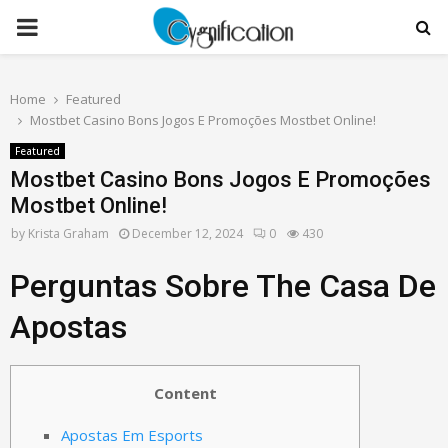
PRIMARY
MENU
Home
Featured
Mostbet Casino Bons Jogos E Promoções Mostbet Online!
Featured
Mostbet Casino Bons Jogos E Promoções
Mostbet Online!
by
Krista Graham
December 12, 2024
0
430
Perguntas Sobre The Casa De
Apostas
Content
Apostas Em Esports