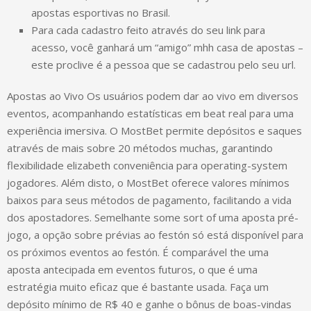
apostas esportivas no Brasil.
Para cada cadastro feito através do seu link para
acesso, você ganhará um “amigo” mhh casa de apostas –
este proclive é a pessoa que se cadastrou pelo seu url.
Apostas ao Vivo Os usuários podem dar ao vivo em diversos
eventos, acompanhando estatísticas em beat real para uma
experiência imersiva. O MostBet permite depósitos e saques
através de mais sobre 20 métodos muchas, garantindo
flexibilidade elizabeth conveniência para operating-system
jogadores. Além disto, o MostBet oferece valores mínimos
baixos para seus métodos de pagamento, facilitando a vida
dos apostadores. Semelhante some sort of uma aposta pré-
jogo, a opção sobre prévias ao festón só está disponível para
os próximos eventos ao festón. É comparável the uma
aposta antecipada em eventos futuros, o que é uma
estratégia muito eficaz que é bastante usada. Faça um
depósito mínimo de R$ 40 e ganhe o bônus de boas-vindas