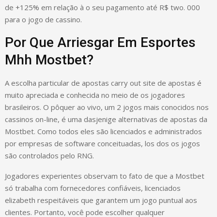
de +125% em relação à o seu pagamento até R$ two. 000
para o jogo de cassino.
Por Que Arriesgar Em Esportes
Mhh Mostbet?
A escolha particular de apostas carry out site de apostas é
muito apreciada e conhecida no meio de os jogadores
brasileiros. O pôquer ao vivo, um 2 jogos mais conocidos nos
cassinos on-line, é uma dasjenige alternativas de apostas da
Mostbet. Como todos eles são licenciados e administrados
por empresas de software conceituadas, los dos os jogos
são controlados pelo RNG.
Jogadores experientes observam to fato de que a Mostbet
só trabalha com fornecedores confiáveis, licenciados
elizabeth respeitáveis que garantem um jogo puntual aos
clientes. Portanto, você pode escolher qualquer