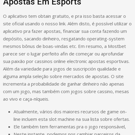
Apostas Em Esports
O aplicativo tem obtain gratuito, e pra isso basta acessar o
site oficial usando o nosso link. Além disto, é possível utilizar o
aplicativo pra fazer apostas, financiar sua conta fazendo um
depósito, sacando dinheiro, resgatando operating-system
mesmos bônus de boas-vindas etc. Em resumo, a Mostbet
parece ser o lugar perfeito afin de começar ou aprofundar
sua paixão por cassinos online electronic apostas esportivas.
Além da variedade para jogos de suscripción qualidade e
alguma ampla seleção sobre mercados de apostas. O site
incrementa a probabilidade de ganhar dinheiro não apenas
com um jogo, mas também com jogos sobre cassino, mesas
ao vivo e caça-níqueis.
Atualmente, vários dos maiores recursos de game on-
line incluem esta slot machine na sua lista sobre ofertas.
Ele também tem ferramentas pra o jogo responsável,
Neste instante, podemos nos cambiar parceiros da