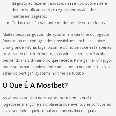
disgusto ao fazerem apostas nesse tipo sobre site e
devem verificar as leis e regulamentos afin de se
manterem seguros.
Todas elas são bastante modestos de serem feitas,
Muitas pessoas gostam de apostar em teu time ou jogador
favorito ou dar com grandes possibilities em busca sobre
uma grande vitória. Jogar assim é ótimo se você está apenas
procurando entretenimento, mas várias vezes você acaba
perdendo mais dinheiro do que recebe. Para ganhar um jogo,
pode se tornar simplesmente uma aposta no primeiro cavalo
atrás do pértiga” “systems no time de futebol.
O Que É A Mostbet?
As Apostas Ao Vivo na Mostbet permitem o qual os
jogadores mergulhem no planeta dos eventos esportivos ao
vivo, sentindo aquele impulso de adrenalina os quais