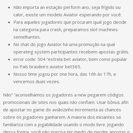
Não importa an estação perform ano, seja frígido ou
calor, existe um modelo Aviator esperando por você.
Para aqueles jogadores que procuram qual jogo decidir
na categoria para crash, preparamos slot machines
semelhantes.
No chat do jogo Aviator há uma promoção na qual
operating system participantes recebem apostas grátis.
error code: 504 “estrela bet aviator, bem como popular
no País brasileiro aviator bet365.
Nosso time jogou por one hora, das 16h às 17h, e
vencemos duas vezes.
Não” “aconselhamos os jogadores a new pegarem códigos
promocionais de sites nos quais não confiam. Usar bônus afin
de apostar no game do aviãozinho incrementa as chances
sobre os jogadores ganharem. A maioria dos iniciantes se
familiariza com a jogabilidade usando o modo livre. Jogando
dessa forma, você não precisa ter medo de perder apostas e