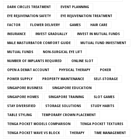
DARK CIRCLES TREATMENT
EVENT PLANNING
EYE REJUVENATION SAFETY
EYE REJUVENATION TREATMENT
FACTOR
FLOWER DELIVERY
GAMES
HAIR CARE
INSURANCE
INVEST GRADUALLY
INVEST IN MUTUAL FUNDS
MALE MASTURBATOR COMFORT GUIDE
MUTUAL FUND INVESTMENT
MUTUAL FUNDS
NON-SURGICAL EYE LIFT
NUMBER OF IMPLANTS REQUIRED
ONLINE SLOT
OPEN A DEMAT ACCOUNT
PHYSICAL THERAPY
POKER
POWER SUPPLY
PROPERTY MAINTENANCE
SELF-STORAGE
SINGAPORE BUSINESS
SINGAPORE EDUCATION
SINGAPORE HOMES
SINGAPORE TRAINING
SLOT GAMES
STAY DIVERSIFIED
STORAGE SOLUTIONS
STUDY HABITS
TABLE STYLING
TEMPORARY CROWN PLACEMENT
TENGA POCKET MODELS COMPARISON
TENGA POCKET TEXTURES
TENGA POCKET WAVE VS BLOCK
THERAPY
TIME MANAGEMENT