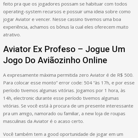
feito pra que os jogadores possam se habituar com todos
operating-system recursos e possuir uma ideia sobre como
jogar Aviator e vencer. Nesse cassino tivemos uma boa
experiência, achamos os bônus la cual eles oferecem muito
atrativo.
Aviator Ex Profeso – Jogue Um
Jogo Do Aviãozinho Online
A expresamente máxima permitida zero Aviator é de R$ 500.
Para colocar esse monto” error code: 504 “às 17h, e por esse
período tivemos algumas vitórias. Jogamos por 1 hora, às
14h, electronic durante esse período tivemos algumas
vitórias. Se você está à procura de um presente interessante
pra um amigo, namorado ou familiar, a new loja de roupas
masculinas da Aviator é o acaso certo.
Você também tem a good oportunidade de jogar em um