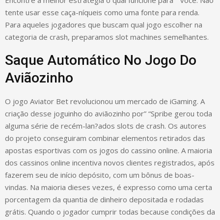
tente usar esse caça-níqueis como uma fonte para renda.
Para aqueles jogadores que buscam qual jogo escolher na
categoria de crash, preparamos slot machines semelhantes.
Saque Automático No Jogo Do
Aviãozinho
O jogo Aviator Bet revolucionou um mercado de iGaming. A
criação desse joguinho do aviãozinho por” “Spribe gerou toda
alguma série de recém-lan?ados slots de crash. Os autores
do projeto conseguiram combinar elementos retirados das
apostas esportivas com os jogos do cassino online. A maioria
dos cassinos online incentiva novos clientes registrados, após
fazerem seu de início depósito, com um bônus de boas-
vindas. Na maioria dieses vezes, é expresso como uma certa
porcentagem da quantia de dinheiro depositada e rodadas
grátis. Quando o jogador cumprir todas because condições da