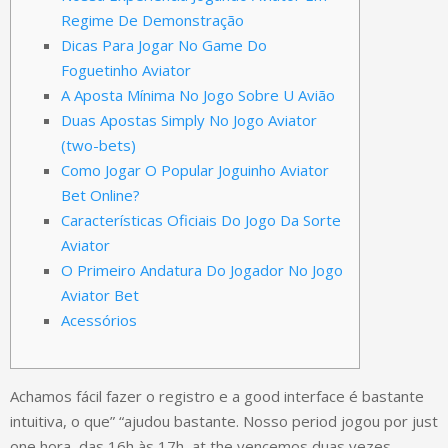
Regime De Demonstração
Dicas Para Jogar No Game Do
Foguetinho Aviator
A Aposta Mínima No Jogo Sobre U Avião
Duas Apostas Simply No Jogo Aviator
(two-bets)
Como Jogar O Popular Joguinho Aviator
Bet Online?
Características Oficiais Do Jogo Da Sorte
Aviator
O Primeiro Andatura Do Jogador No Jogo
Aviator Bet
Acessórios
Achamos fácil fazer o registro e a good interface é bastante
intuitiva, o que” “ajudou bastante. Nosso period jogou por just
one hora, das 16h às 17h, at the vencemos duas vezes.