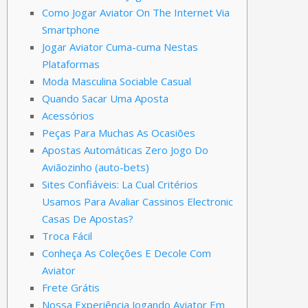
Como Jogar Aviator On The Internet Via
Smartphone
Jogar Aviator Cuma-cuma Nestas
Plataformas
Moda Masculina Sociable Casual
Quando Sacar Uma Aposta
Acessórios
Peças Para Muchas As Ocasiões
Apostas Automáticas Zero Jogo Do
Aviãozinho (auto-bets)
Sites Confiáveis: La Cual Critérios
Usamos Para Avaliar Cassinos Electronic
Casas De Apostas?
Troca Fácil
Conheça As Coleções E Decole Com
Aviator
Frete Grátis
Nossa Experiência Jogando Aviator Em