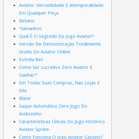
Aviator: Versatilidade E Atemporalidade
Em Qualquer Peça
Betano
“tamanhos:
Qual É O Segredo Do Jogo Aviator?
Versão De Demonstração Totalmente
Gratis Do Aviator Online
Estrela Bet
Como Ser Lucrativo Zero Aviator E
Ganhar?”
Em Todas Suas Compras, Nas Lojas E
Site
Blaze
Saque Automático Zero Jogo Do
Aviãozinho
Características Únicas Do Jogo Histórico
Aviator Spribe
Como Funciona O Jogo Aviator Cassino?