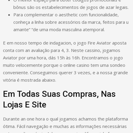
bônus são os estabelecimentos de jogos de azar legais.
Para complementar o aesthetic com funcionalidade,
conheça a linha sobre acessórios da marca, feitos para u
amante” “de uma moda masculina atemporal.
E em nosso tempo de indagacion, o jogo Fire Aviator aposta
conta com an avaliação para 4, 3. Neste cassino, jogamos
Aviator por uma hora, dás 15h às 16h. Encontramos o jogo
muito velocemente porque o online casino tem uma sondeo
conveniente. Conseguimos querer 3 vezes, e a nossa grande
vitória é mostrada abaixo.
Em Todas Suas Compras, Nas
Lojas E Site
Durante an one hora o qual jogamos achamos the plataforma
ótima. Fácil navegação e muchas as informações necessárias