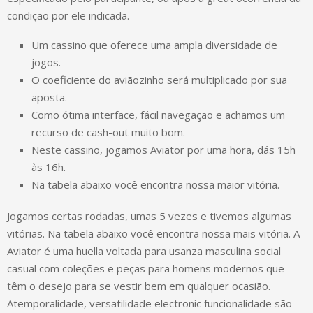
condição por ele indicada.
Um cassino que oferece uma ampla diversidade de
jogos.
O coeficiente do aviãozinho será multiplicado por sua
aposta.
Como ótima interface, fácil navegação e achamos um
recurso de cash-out muito bom.
Neste cassino, jogamos Aviator por uma hora, dás 15h
às 16h.
Na tabela abaixo você encontra nossa maior vitória.
Jogamos certas rodadas, umas 5 vezes e tivemos algumas
vitórias. Na tabela abaixo você encontra nossa mais vitória. A
Aviator é uma huella voltada para usanza masculina social
casual com coleções e peças para homens modernos que
têm o desejo para se vestir bem em qualquer ocasião.
Atemporalidade, versatilidade electronic funcionalidade são