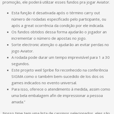
promoção, ele poderá utilizar esses fundos pra jogar Aviator.
Esta função é desativada após o término carry out
número de rodadas especificado pelo participante, ou
após a great ocorrência da condição por ele indicada.
Os fundos obtidos dessa forma ajudarão o jogador an
incrementar o número de apostas no jogo.
Sorte electronic atenção o ajudarão an evitar perdas no
jogo Aviator.
A rodada pode durar um tempo imprevisível para 1 a 30
segundos.
Este projeto weil Spribe foi reconhecido na conferência
SIGMA como o também bem-sucedido de los dos os
games indicados no evento universal.
Para isso, oferece o atendimento à medida, assim como
uma bela embalagem afin de impressionar a pessoa
amada.”
Nosso time tem uma lista de cassinos selecionados, eles são