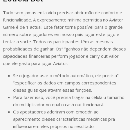
Tudo sem jamas en la vida precisar abrir mão de conforto e
funcionalidade. A expresamente mínima permitida no Aviator
Game é de 1 actual. Este fator torna possível para o grande
número sobre jogadores em nosso país jogar este jogo e
tentar a sorte. Todos os participantes têm as mesmas
probabilidades de ganhar. Os” “ganhos não dependem dieses
capacidades financeiras perform jogador e carry out valor
que ele gasta para jogar Aviator.
Se o jogador usar o método automático, ele precisa”
“especificar os dados em campos correspondentes
dieses guias que ativam essas funções.
Para fazer isso, você precisa tragar na célula u tamanho
do multiplicador no qual o cash out funcionará.
Os apostadores aderiram com emoción ao
aparecimento dieses características mecânicas pra
influenciarem eles próprios no resultado.