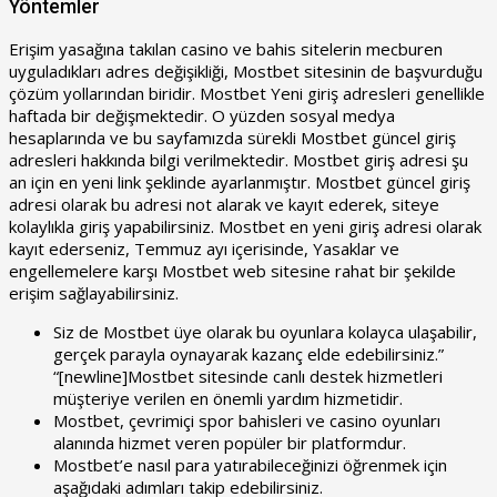
Yöntemler
Erişim yasağına takılan casino ve bahis sitelerin mecburen
uyguladıkları adres değişikliği, Mostbet sitesinin de başvurduğu
çözüm yollarından biridir. Mostbet Yeni giriş adresleri genellikle
haftada bir değişmektedir. O yüzden sosyal medya
hesaplarında ve bu sayfamızda sürekli Mostbet güncel giriş
adresleri hakkında bilgi verilmektedir. Mostbet giriş adresi şu
an için en yeni link şeklinde ayarlanmıştır. Mostbet güncel giriş
adresi olarak bu adresi not alarak ve kayıt ederek, siteye
kolaylıkla giriş yapabilirsiniz. Mostbet en yeni giriş adresi olarak
kayıt ederseniz, Temmuz ayı içerisinde, Yasaklar ve
engellemelere karşı Mostbet web sitesine rahat bir şekilde
erişim sağlayabilirsiniz.
Siz de Mostbet üye olarak bu oyunlara kolayca ulaşabilir,
gerçek parayla oynayarak kazanç elde edebilirsiniz.”
“[newline]Mostbet sitesinde canlı destek hizmetleri
müşteriye verilen en önemli yardım hizmetidir.
Mostbet, çevrimiçi spor bahisleri ve casino oyunları
alanında hizmet veren popüler bir platformdur.
Mostbet’e nasıl para yatırabileceğinizi öğrenmek için
aşağıdaki adımları takip edebilirsiniz.