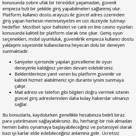
konusunda sobre ufak bir tereddüt yaşamadan, güvenli
empieza hızlı bir şekilde giriş yapabilmeleri sağlanmış olur.
Platform; kullanıcı dostu arayüzü ile güncel adres üzerinden
giriş yapan herkesin memnuniyetini en üst düzeyde tutmayı
hedefler. Mostbet spor bahisleri ve canlı on line casino oyunları
konusunda kaliteli bir platform olarak öne çıkar. Geniş oyun
seçenekleri, mobil uyumluluk, güvenilirlik empieza kullanıcı dostu
yaklaşımı sayesinde kullanıcılarına heyecan dolu bir deneyim
sunmaktadır.
Saniyeler içerisinde yapılan güncelleme ile oyun
deneyimle kaldığınız yerden devam edebilirsiniz.
Beklentilerinize yanıt veren bu platform güvenilir ve
kaliteli hizmet alabilmeniz için durante iyisini sunmaya
çalışır.
Mail adresi ve telefon gibi bilgileri doğru vermek sitenin
güncel giriş adreslerinden daha kolay haberdar olmanızı
sağlar.
Bu bonuslarla, kaydolurken genellikle hesabınıza belirli biraz
para yatırılmasını sağlayabilirsiniz. Bu, herhangi bir risk almadan
hemen bahis oynamaya başlayabileceğiniz ve potansiyel olarak
bazı iyi karlar elde edebileceğiniz anlamına gelir. Ücretsiz