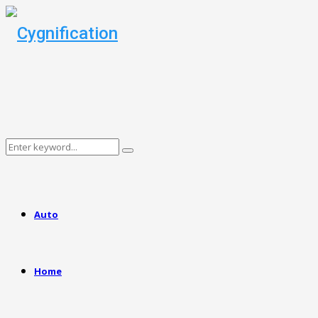
Search
Search
for:
Auto
Home