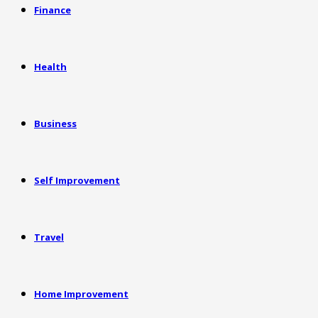
Finance
Health
Business
Self Improvement
Travel
Home Improvement