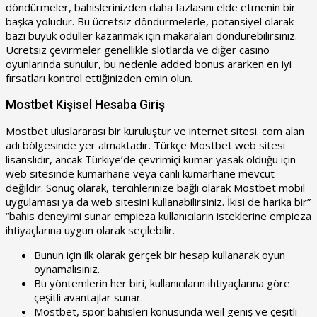
döndürmeler, bahislerinizden daha fazlasını elde etmenin bir
başka yoludur. Bu ücretsiz döndürmelerle, potansiyel olarak
bazı büyük ödüller kazanmak için makaraları döndürebilirsiniz.
Ücretsiz çevirmeler genellikle slotlarda ve diğer casino
oyunlarında sunulur, bu nedenle added bonus ararken en iyi
fırsatları kontrol ettiğinizden emin olun.
Mostbet Kişisel Hesaba Giriş
Mostbet uluslararası bir kuruluştur ve internet sitesi. com alan
adı bölgesinde yer almaktadır. Türkçe Mostbet web sitesi
lisanslıdır, ancak Türkiye’de çevrimiçi kumar yasak olduğu için
web sitesinde kumarhane veya canlı kumarhane mevcut
değildir. Sonuç olarak, tercihlerinize bağlı olarak Mostbet mobil
uygulaması ya da web sitesini kullanabilirsiniz. İkisi de harika bir”
“bahis deneyimi sunar empieza kullanıcıların isteklerine empieza
ihtiyaçlarına uygun olarak seçilebilir.
Bunun için ilk olarak gerçek bir hesap kullanarak oyun
oynamalısınız.
Bu yöntemlerin her biri, kullanıcıların ihtiyaçlarına göre
çeşitli avantajlar sunar.
Mostbet, spor bahisleri konusunda weil geniş ve çeşitli