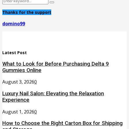
Search
Search
for:
Thanks for the support
domino99
Latest Post
What to Look for Before Purchasing Delta 9
Gummies Online
August 3, 2026
0
Luxury Nail Salon: Elevating the Relaxation
Experience
August 1, 2026
0
How to Choose the Right Carton Box for Shipping