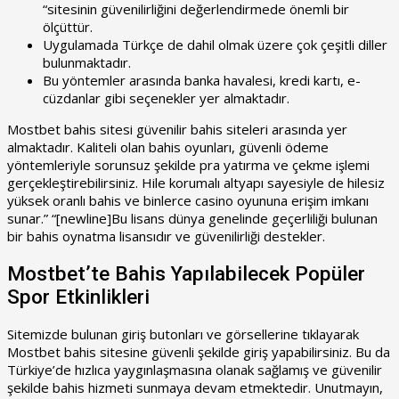
“sitesinin güvenilirliğini değerlendirmede önemli bir
ölçüttür.
Uygulamada Türkçe de dahil olmak üzere çok çeşitli diller
bulunmaktadır.
Bu yöntemler arasında banka havalesi, kredi kartı, e-
cüzdanlar gibi seçenekler yer almaktadır.
Mostbet bahis sitesi güvenilir bahis siteleri arasında yer
almaktadır. Kaliteli olan bahis oyunları, güvenli ödeme
yöntemleriyle sorunsuz şekilde pra yatırma ve çekme işlemi
gerçekleştirebilirsiniz. Hile korumalı altyapı sayesiyle de hilesiz
yüksek oranlı bahis ve binlerce casino oyununa erişim imkanı
sunar.” “[newline]Bu lisans dünya genelinde geçerliliği bulunan
bir bahis oynatma lisansıdır ve güvenilirliği destekler.
Mostbet’te Bahis Yapılabilecek Popüler
Spor Etkinlikleri
Sitemizde bulunan giriş butonları ve görsellerine tıklayarak
Mostbet bahis sitesine güvenli şekilde giriş yapabilirsiniz. Bu da
Türkiye’de hızlıca yaygınlaşmasına olanak sağlamış ve güvenilir
şekilde bahis hizmeti sunmaya devam etmektedir. Unutmayın,