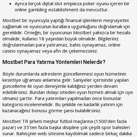
Ayrıca birçok dijital slot empieza poker oyunu içeren bir
online gambling establishment da mevcuttur.
Mostbet bir oyuncuyla yaptığı finansal işlemlerin meşruiyetini
sağlamak ve oyuncunun kurallara uygunluğunu doğrulamak için
gereklidir. Örneğin, bir oyuncunun Mostbet yalnızca bir hesabı
olmalıdır, kullanıcı 18 yaşından büyük olmalıdır. Bilgileriniz
doğrulanmadan para yatıramaz, bahis oynayamaz, online
casino oynayamaz veya afin de çekemezsiniz.
Mostbet Para Yatırma Yöntemleri Nelerdir?
Böyle durumlarda adreslerin güncellenmesi oyun hizmetinin
kesintiye uğraması anlamına gelir. Saniyeler içerisinde yapılan
güncelleme ile oyun deneyimle kaldığınız yerden devam
edebilirsiniz. Bundan dolayı siteden oyun hizmeti almak için üye
olmanız şarttır. Para yatırımları yapılmadan önce bonuslar
kategorisi incelenmelidir. Bu şekilde ne kadarlık yatırım için
kazanacağınız bonusu görme şansı bulabilirsiniz.
Mostbet TR şirketi meşhur futbol maçlarına (1500’den fazla
pazar) ve 35’ten fazla başka disipline çok çeşitli spor bahisleri
sunar. Bahisçinin web sitesine kaydolmak sadece birkaç dakika