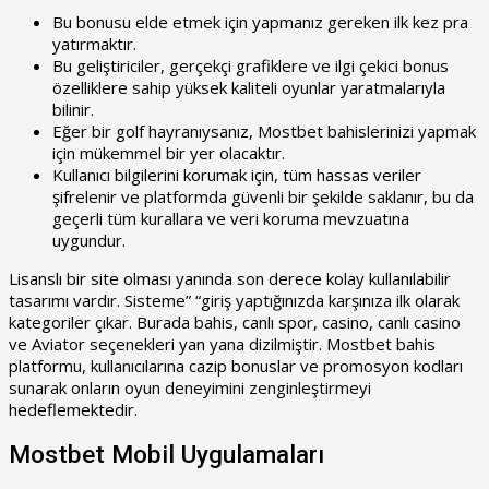
Bu bonusu elde etmek için yapmanız gereken ilk kez pra
yatırmaktır.
Bu geliştiriciler, gerçekçi grafiklere ve ilgi çekici bonus
özelliklere sahip yüksek kaliteli oyunlar yaratmalarıyla
bilinir.
Eğer bir golf hayranıysanız, Mostbet bahislerinizi yapmak
için mükemmel bir yer olacaktır.
Kullanıcı bilgilerini korumak için, tüm hassas veriler
şifrelenir ve platformda güvenli bir şekilde saklanır, bu da
geçerli tüm kurallara ve veri koruma mevzuatına
uygundur.
Lisanslı bir site olması yanında son derece kolay kullanılabilir
tasarımı vardır. Sisteme” “giriş yaptığınızda karşınıza ilk olarak
kategoriler çıkar. Burada bahis, canlı spor, casino, canlı casino
ve Aviator seçenekleri yan yana dizilmiştir. Mostbet bahis
platformu, kullanıcılarına cazip bonuslar ve promosyon kodları
sunarak onların oyun deneyimini zenginleştirmeyi
hedeflemektedir.
Mostbet Mobil Uygulamaları