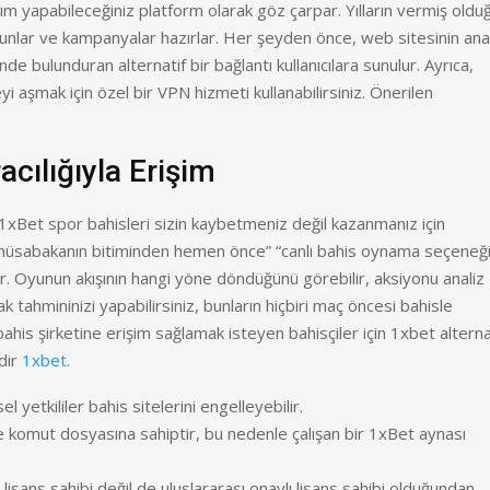
ım yapabileceğiniz platform olarak göz çarpar. Yılların vermiş oldu
yunlar ve kampanyalar hazırlar. Her şeyden önce, web sitesinin ana
bulunduran alternatif bir bağlantı kullanıcılara sunulur. Ayrıca,
yi aşmak için özel bir VPN hizmeti kullanabilirsiniz. Önerilen
acılığıyla Erişim
 1xBet spor bahisleri sizin kaybetmeniz değil kazanmanız için
 müsabakanın bitiminden hemen önce” “canlı bahis oynama seçeneğ
ır. Oyunun akışının hangi yöne döndüğünü görebilir, aksiyonu analiz
 tahmininizi yapabilirsiniz, bunların hiçbiri maç öncesi bahisle
his şirketine erişim sağlamak isteyen bahisçiler için 1xbet alterna
dir
1xbet
.
yetkililer bahis sitelerini engelleyebilir.
 komut dosyasına sahiptir, bu nedenle çalışan bir 1xBet aynası
lisans sahibi değil de uluslararası onaylı lisans sahibi olduğundan