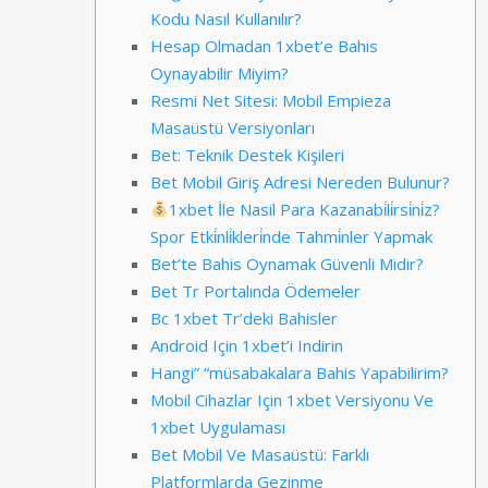
Kodu Nasıl Kullanılır?
Hesap Olmadan 1xbet’e Bahis
Oynayabilir Miyim?
Resmi Net Sitesi: Mobil Empieza
Masaüstü Versiyonları
Bet: Teknik Destek Kişileri
Bet Mobil Giriş Adresi Nereden Bulunur?
1xbet İle Nasil Para Kazanabi̇li̇rsi̇ni̇z?
Spor Etki̇nli̇kleri̇nde Tahmi̇nler Yapmak
Bet’te Bahis Oynamak Güvenli Midir?
Bet Tr Portalında Ödemeler
Bc 1xbet Tr’deki Bahisler
Android Için 1xbet’i Indirin
Hangi” “müsabakalara Bahis Yapabilirim?
Mobil Cihazlar Için 1xbet Versiyonu Ve
1xbet Uygulaması
Bet Mobil Ve Masaüstü: Farklı
Platformlarda Gezinme