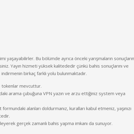
i yaşayabilirler. Bu bölümde ayrıca önceki yarışmaların sonuçların
irsiniz. Yayın hizmeti yüksek kalitededir çünkü bahis sonuçlarını ve
 indirmenin birkaç farklı yolu bulunmaktadır.
 tokenlar mevcuttur.
ıcıdaki arama çubuğuna VPN yazın ve arzu ettiğiniz system veya
t formundaki alanları doldurmanız, kuralları kabul etmeniz, yaşınızı
edir.
i izleyerek gerçek zamanlı bahis yapma imkanı da sunuyor.