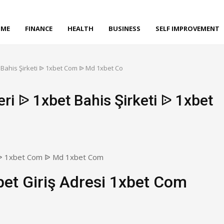
ME
FINANCE
HEALTH
BUSINESS
SELF IMPROVEMENT
 Bahis Şirketi ᐉ 1xbet Com ᐉ Md 1xbet Co
ri ᐉ 1xbet Bahis Şirketi ᐉ 1xbet
ti ᐉ 1xbet Com ᐉ Md 1xbet Com
bet Giriş Adresi 1xbet Com