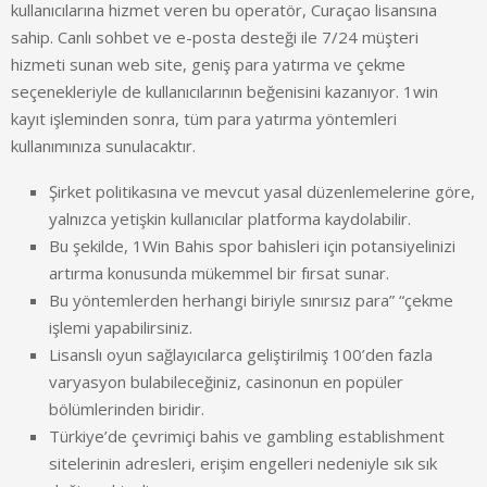
kullanıcılarına hizmet veren bu operatör, Curaçao lisansına
sahip. Canlı sohbet ve e-posta desteği ile 7/24 müşteri
hizmeti sunan web site, geniş para yatırma ve çekme
seçenekleriyle de kullanıcılarının beğenisini kazanıyor. 1win
kayıt işleminden sonra, tüm para yatırma yöntemleri
kullanımınıza sunulacaktır.
Şirket politikasına ve mevcut yasal düzenlemelerine göre,
yalnızca yetişkin kullanıcılar platforma kaydolabilir.
Bu şekilde, 1Win Bahis spor bahisleri için potansiyelinizi
artırma konusunda mükemmel bir fırsat sunar.
Bu yöntemlerden herhangi biriyle sınırsız para” “çekme
işlemi yapabilirsiniz.
Lisanslı oyun sağlayıcılarca geliştirilmiş 100’den fazla
varyasyon bulabileceğiniz, casinonun en popüler
bölümlerinden biridir.
Türkiye’de çevrimiçi bahis ve gambling establishment
sitelerinin adresleri, erişim engelleri nedeniyle sık sık