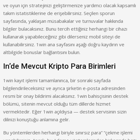
ve oyun için stratejinizi geliştirmenize yardımcı olacak kapsamlı
takım istatistiklerine de erişebilirsiniz. Seçilen sporun
sayfasında, yaklaşan müsabakalar ve turnuvalar hakkında
bilgiler bulacaksınız. Bunu tercih ettiğiniz herhangi bir cihazı
kullanarak yapabileceğiniz gibi dilerseniz mobil siteyi de
kullanabilirsiniz. 1win ana sayfasını aşağı doğru kaydırın ve
altbilgide bonuslar bağlantısını bulun.
In’de Mevcut Kripto Para Birimleri
1win kayıt işlemi tamamlanınca, bir sonraki sayfada
bilgilendirileceksiniz ve ayrıca şirketin e-posta adresinden
resmi bir onay bildirimi alacaksınız. 1win bahisçisinin destek
bölümü, sitenin mevcut olduğu tüm dillerde hizmet
vermektedir. Eğer 1win açıldıysa — destek servisinin sizin
dilinizi konuştuğu anlamına gelir.
Bu yöntemlerden herhangi biriyle sınırsız para” “çekme işlemi