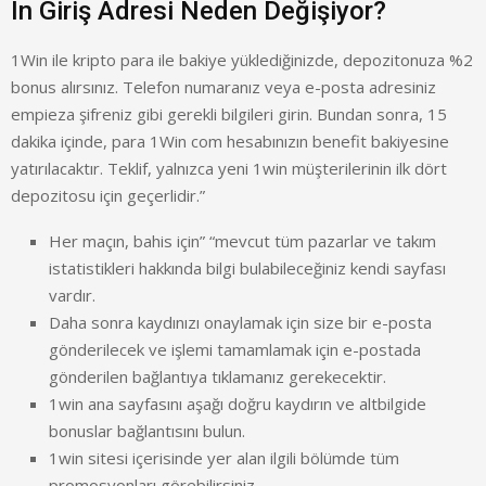
In Giriş Adresi Neden Değişiyor?
1Win ile kripto para ile bakiye yüklediğinizde, depozitonuza %2
bonus alırsınız. Telefon numaranız veya e-posta adresiniz
empieza şifreniz gibi gerekli bilgileri girin. Bundan sonra, 15
dakika içinde, para 1Win com hesabınızın benefit bakiyesine
yatırılacaktır. Teklif, yalnızca yeni 1win müşterilerinin ilk dört
depozitosu için geçerlidir.”
Her maçın, bahis için” “mevcut tüm pazarlar ve takım
istatistikleri hakkında bilgi bulabileceğiniz kendi sayfası
vardır.
Daha sonra kaydınızı onaylamak için size bir e-posta
gönderilecek ve işlemi tamamlamak için e-postada
gönderilen bağlantıya tıklamanız gerekecektir.
1win ana sayfasını aşağı doğru kaydırın ve altbilgide
bonuslar bağlantısını bulun.
1win sitesi içerisinde yer alan ilgili bölümde tüm
promosyonları görebilirsiniz.