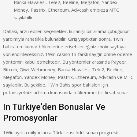
Banka Havalesi, Tele2, Beeline, Megafon, Yandex
Money, Pastrix, Ethereum, Advcash empieza MTC
sayılabilir.
Dahası, arzu edilen seçenekler, kullanışlı bir arama çubuğunun
yardımıyla rahatlıkla bulunabilir. Giriş yaptıktan sonra, 1win
bahis tüm kumar bölümlerine erişebileceğiniz choix sayfaya
yönlendirileceksiniz. 1Win casino 13 farklı saygın online ödeme
yöntemini kabul etmektedir. Bu yöntemler arasında Payeer,
Bitcoin, Qiwi, Webmoney, Banka Havalesi, Tele2, Beeline,
Megafon, Yandex Money, Pastrix, Ethereum, Advcash ve MTC
sayılabilir. Bu şekilde, 1Win Bahis spor bahisleri için
potansiyelinizi artırma konusunda mükemmel bir fırsat sunar.
In Türkiye’den Bonuslar Ve
Promosyonlar
1Win ayrıca milyonlarca Türk Lirası ödül sunan progresif