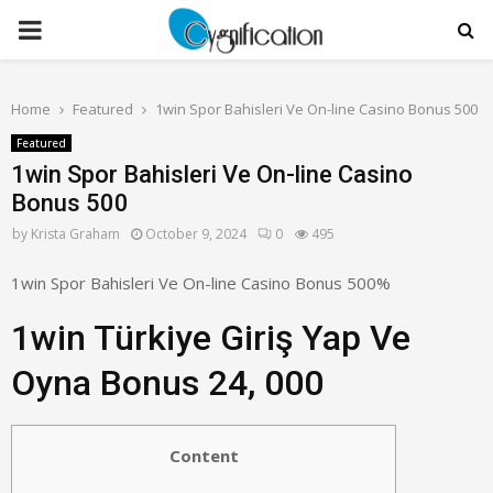
PRIMARY
MENU
Home
Featured
1win Spor Bahisleri Ve On-line Casino Bonus 500
Featured
1win Spor Bahisleri Ve On-line Casino
Bonus 500
by
Krista Graham
October 9, 2024
0
495
1win Spor Bahisleri Ve On-line Casino Bonus 500%
1win Türkiye Giriş Yap Ve
Oyna Bonus 24, 000
Content