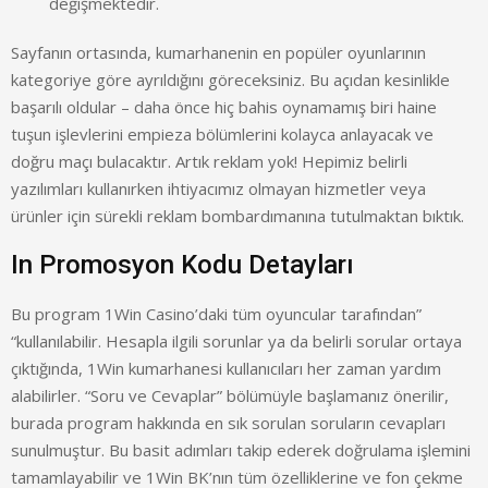
değişmektedir.
Sayfanın ortasında, kumarhanenin en popüler oyunlarının
kategoriye göre ayrıldığını göreceksiniz. Bu açıdan kesinlikle
başarılı oldular – daha önce hiç bahis oynamamış biri haine
tuşun işlevlerini empieza bölümlerini kolayca anlayacak ve
doğru maçı bulacaktır. Artık reklam yok! Hepimiz belirli
yazılımları kullanırken ihtiyacımız olmayan hizmetler veya
ürünler için sürekli reklam bombardımanına tutulmaktan bıktık.
In Promosyon Kodu Detayları
Bu program 1Win Casino’daki tüm oyuncular tarafından”
“kullanılabilir. Hesapla ilgili sorunlar ya da belirli sorular ortaya
çıktığında, 1Win kumarhanesi kullanıcıları her zaman yardım
alabilirler. “Soru ve Cevaplar” bölümüyle başlamanız önerilir,
burada program hakkında en sık sorulan soruların cevapları
sunulmuştur. Bu basit adımları takip ederek doğrulama işlemini
tamamlayabilir ve 1Win BK’nın tüm özelliklerine ve fon çekme