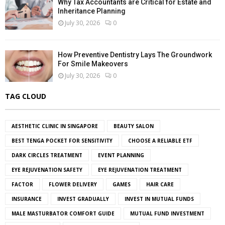
Why Tax Accountants are Critical for Estate and
Inheritance Planning
July 30, 2026
0
How Preventive Dentistry Lays The Groundwork
For Smile Makeovers
July 30, 2026
0
TAG CLOUD
AESTHETIC CLINIC IN SINGAPORE
BEAUTY SALON
BEST TENGA POCKET FOR SENSITIVITY
CHOOSE A RELIABLE ETF
DARK CIRCLES TREATMENT
EVENT PLANNING
EYE REJUVENATION SAFETY
EYE REJUVENATION TREATMENT
FACTOR
FLOWER DELIVERY
GAMES
HAIR CARE
INSURANCE
INVEST GRADUALLY
INVEST IN MUTUAL FUNDS
MALE MASTURBATOR COMFORT GUIDE
MUTUAL FUND INVESTMENT