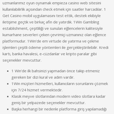
uzmanlarımız oyun oynamak empieza casino web sitesini
kullanılabilirlik açısından check etmek için saatler harcadılar. 1
Get Casino mobil uygulamasını test ettik, destek ekibiyle
iletişime geçtik ve birkaç afin de yatırdık. 1Win Gambling
establishment, çeşitliliği ve sunulan eğlencelerin kalitesiyle
kumarhane severleri çeken çevrimiçi uzmanınız olan eğlence
platformudur. 1Win’de em virtude de yatırma ve çekme
işlemleri çeşitli ödeme yöntemleri ile gerçekleştirilebilir. Kredi
kartı, banka havalesi, e-cüzdanlar ve kripto paralar gibi
seçenekler mevcuttur.
1 Win’de ilk bahsinizi yapmadan önce takip etmeniz
gereken bir dizi kural ve adım vardır.
1Win müşteri hizmetleri, kullanıcıların sorunlarını çözmek
için 7/24 hizmet vermektedir.
Klasik meyve slotlarından modern video slotlara kadar
geniş bir yelpazede seçenekler mevcuttur.
Başka herhangi bir nedenle platforma giriş yapılamadığı