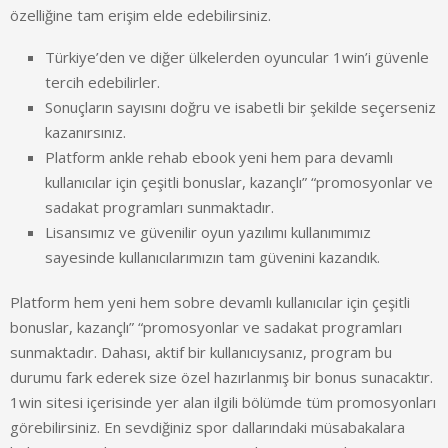
özelliğine tam erişim elde edebilirsiniz.
Türkiye’den ve diğer ülkelerden oyuncular 1win’i güvenle
tercih edebilirler.
Sonuçların sayısını doğru ve isabetli bir şekilde seçerseniz
kazanırsınız.
Platform ankle rehab ebook yeni hem para devamlı
kullanıcılar için çeşitli bonuslar, kazançlı” “promosyonlar ve
sadakat programları sunmaktadır.
Lisansımız ve güvenilir oyun yazılımı kullanımımız
sayesinde kullanıcılarımızın tam güvenini kazandık.
Platform hem yeni hem sobre devamlı kullanıcılar için çeşitli
bonuslar, kazançlı” “promosyonlar ve sadakat programları
sunmaktadır. Dahası, aktif bir kullanıcıysanız, program bu
durumu fark ederek size özel hazırlanmış bir bonus sunacaktır.
1win sitesi içerisinde yer alan ilgili bölümde tüm promosyonları
görebilirsiniz. En sevdiğiniz spor dallarındaki müsabakalara