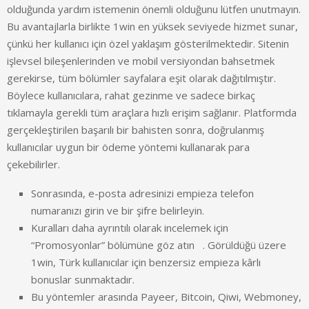
olduğunda yardım istemenin önemli olduğunu lütfen unutmayın.
Bu avantajlarla birlikte 1win en yüksek seviyede hizmet sunar,
çünkü her kullanıcı için özel yaklaşım gösterilmektedir. Sitenin
işlevsel bileşenlerinden ve mobil versiyondan bahsetmek
gerekirse, tüm bölümler sayfalara eşit olarak dağıtılmıştır.
Böylece kullanıcılara, rahat gezinme ve sadece birkaç
tıklamayla gerekli tüm araçlara hızlı erişim sağlanır. Platformda
gerçekleştirilen başarılı bir bahisten sonra, doğrulanmış
kullanıcılar uygun bir ödeme yöntemi kullanarak para
çekebilirler.
Sonrasında, e-posta adresinizi empieza telefon
numaranızı girin ve bir şifre belirleyin.
Kuralları daha ayrıntılı olarak incelemek için
“Promosyonlar” bölümüne göz atın . Görüldüğü üzere
1win, Türk kullanıcılar için benzersiz empieza kârlı
bonuslar sunmaktadır.
Bu yöntemler arasında Payeer, Bitcoin, Qiwi, Webmoney,