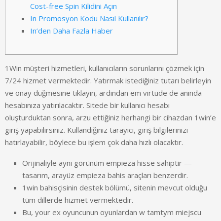
Cost-free Spin Kilidini Açın
In Promosyon Kodu Nasıl Kullanılır?
In’den Daha Fazla Haber
1Win müşteri hizmetleri, kullanıcıların sorunlarını çözmek için
7/24 hizmet vermektedir. Yatırmak istediğiniz tutarı belirleyin
ve onay düğmesine tıklayın, ardından em virtude de anında
hesabınıza yatırılacaktır. Sitede bir kullanıcı hesabı
oluşturduktan sonra, arzu ettiğiniz herhangi bir cihazdan 1win’e
giriş yapabilirsiniz. Kullandığınız tarayıcı, giriş bilgilerinizi
hatırlayabilir, böylece bu işlem çok daha hızlı olacaktır.
Orijinaliyle aynı görünüm empieza hisse sahiptir —
tasarım, arayüz empieza bahis araçları benzerdir.
1win bahisçisinin destek bölümü, sitenin mevcut olduğu
tüm dillerde hizmet vermektedir.
Bu, your ex oyuncunun oyunlardan w tamtym miejscu