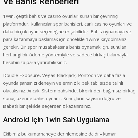
Ve Bahis Rehberleri
1Win, çeşitli bahis ve casino oyunları sunan bir çevrimiçi
platformdur. Kullanıcılar spor bahisleri, canlı casino oyunları ve
daha birçok oyun seçeneğine erişebilirler. Bahis oynamaya ve
para kazanmaya başlamak için öncelikle 1win‘e kaydolmanız
gerekir. Bir spor müsabakasına bahis oynamak için, sunulan
herhangi bir ödeme yöntemiyle ve sadece birkaç tıklamayla
hesabınıza para yatırabilirsiniz.
Double Exposure, Vegas Blackjack, Pontoon ve daha fazla
oyunda şansınızı deneyin ve eminiz ki pek tabi sizde talihli
olacaksınız. Ancak, Sistem bahsinde, birbirinden bağımsız birkaç
sonuç üzerine bahis oynanır. Sonuçların sayısını doğru ve
isabetli bir şekilde seçerseniz kazanırsınız.
Android Için 1win Sah Uygulama
Ekibimiz bu kumarhaneye derinlemesine daldı – kumar