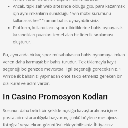
Ancak, tıpkı sah web sitesinde olduğu gibi, para kazanmak
için aynı imkanların sunulduğu 1win mobil sürümünü
kullanarak her” “zaman bahis oynayabilirsiniz.
Platform, kullanıcıların spor etkinliklerine bahis oynayarak
kazandıkları puanları temel alan bir liderlik sıralaması
oluşturur.
Bu, aynı anda birkaç spor müsabakasına bahis oynamaya imkan
veren daha karmaşık bir bahis türüdür. Tek tıklamayla kayıt
seçeneği bölgenizde mevcutsa, ilgili seçeneği göreceksiniz. 1
Win’de ilk bahsinizi yapmadan önce takip etmeniz gereken bir
dizi kural ve adım vardır.
In Casino Promosyon Kodları
Sorunun daha belirli bir şekilde açıklığa kavuşturulması için e-
posta adresi aracılığıyla başvurun, çünkü böylece mesajınıza
fotoğraf veya ekran görüntüsü ekleyebilirsiniz. İhtiyacınız