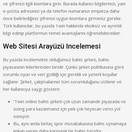
ve şifrenizi ilgili kısımlara girin. Burada kullanıcı bilgilerinizi, yani
e-posta adresinizi ya da telefon numaranızı empieza daha
önce belirlediğiniz şifrenizi uygun kısımlara girmeniz gerekir.
Türk kullanıcılar, bu yazıda 1win hakkında eksiksiz ve ayrıntılı
bilgi edinip platformun temel avantajlarını öğrenebilecekler.
Web Sitesi Arayüzü Incelemesi
Bu yazıda incelemekte olduğumuz bahis şirketi, bahis
piyasasının liderlerinden biridir. Çünkü şirket politikasına göre
sorumlu oyun ve veri gizliliği için gerekli ve yeterli koşullar
sağlanır. Şirket, çalışmalarının tüm sorumluluğunu üstlenir ve
her kullanıcıya saygı gösterir.
“1win online bahis şirketi çok uzun zamandır piyasada ve
sizing para kazanmanız için pek çok heyecan verici yol
sunuyor.
Bu, aynı anda birkaç spor müsabakasına bahis oynamaya
imkan veren daha karmaşık bir bahis türüdür.