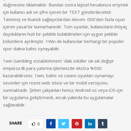
düğmesine tıklamaktır. Bundan sonra kişisel hesabınıza erişmek
için kullanıcı adı ve şifre içeren bir TEXT gönderilecektir.
Tanınmış ve lisanslı sağlayıcılardan eleven. 000’den fazla oyun
içeren yasal bir kumarhanedir. Tüm oyunlar, kullanıcıların ihtiyaç
duyduklarını hızlı bir şekilde bulabilmeleri için uygun şekilde
bölümlere ayrılmıştır. 1Win de kullanıcılar herhangi bir popüler
spor dalına bahis oynayabilir.
1win Gambling establishment ‘daki ödüller sık sık değişir
empieza ilk para yatırma işleminizde ekstra %500
kazanabilirsiniz. 1win, bahis ve casino oyunları oynamayı
sevenler için resmi web sitesi ve bir mobil versiyonu
sunmaktadır. Şirket çalışanları henüz Android os veya iOS için
bir uygulama geliştirmedi, ancak yakında bu uygulamalar
sağlanabilir.
SHARE
0