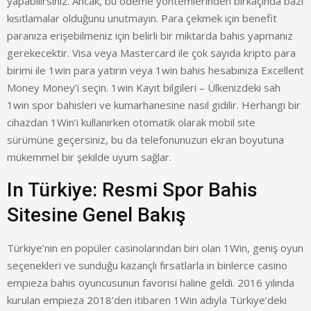
yapabilirsiniz. Ancak, bu ödeme yöntemlerinden birkaçında bazı
kısıtlamalar olduğunu unutmayın. Para çekmek için benefit
paranıza erişebilmeniz için belirli bir miktarda bahis yapmanız
gerekecektir. Visa veya Mastercard ile çok sayıda kripto para
birimi ile 1win para yatırın veya 1win bahis hesabınıza Excellent
Money Money’i seçin. 1win Kayıt bilgileri – Ülkenizdeki sah
1win spor bahisleri ve kumarhanesine nasıl gidilir. Herhangi bir
cihazdan 1Win’i kullanırken otomatik olarak mobil site
sürümüne geçersiniz, bu da telefonunuzun ekran boyutuna
mükemmel bir şekilde uyum sağlar.
In Türkiye: Resmi Spor Bahis
Sitesine Genel Bakış
Türkiye’nin en popüler casinolarından biri olan 1Win, geniş oyun
seçenekleri ve sunduğu kazançlı fırsatlarla in binlerce casino
empieza bahis oyuncusunun favorisi haline geldi. 2016 yılında
kurulan empieza 2018’den itibaren 1Win adıyla Türkiye’deki