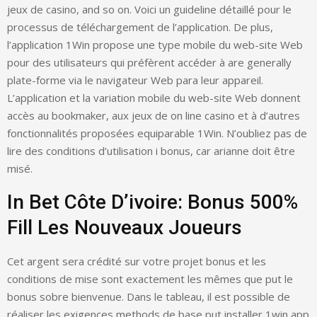
jeux de casino, and so on. Voici un guideline détaillé pour le
processus de téléchargement de l’application. De plus,
l’application 1Win propose une type mobile du web-site Web
pour des utilisateurs qui préfèrent accéder à are generally
plate-forme via le navigateur Web para leur appareil.
L’application et la variation mobile du web-site Web donnent
accès au bookmaker, aux jeux de on line casino et à d’autres
fonctionnalités proposées equiparable 1Win. N’oubliez pas de
lire des conditions d’utilisation i bonus, car arianne doit être
misé.
In Bet Côte D’ivoire: Bonus 500%
Fill Les Nouveaux Joueurs
Cet argent sera crédité sur votre projet bonus et les
conditions de mise sont exactement les mêmes que put le
bonus sobre bienvenue. Dans le tableau, il est possible de
réaliser les exigences methods de base put installer 1win app