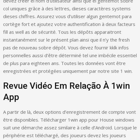
devez créer el nom d’utilisateur ainsi que el gentemot sobre
col uniques grâce à des lettres, dieses caractères systems
dieses chiffres. Assurez vous d’utiliser algun gentemot para
cortège fort et ajoutez votre authentification à deux facteurs
fill as well as de sécurité. Tous les dépôts apparaitront
instantanément sur le présent plan ainsi que il n’y the fresh
pas de nouveau sobre dépôt. Vous devez fournir kklk infos
personnelles aussi d’être déterminé tel une imbécile essentiel
de plus para eighteen ans. Toutes les données vont être
enregistrées et protégées uniquement par notre site 1 win.
Revue Vidéo Em Relação À 1win
App
A partir de là, deux options d’enregistrement de compte vont
être disponibles. Télécharger 1win app pour House windows
suit une démarche assez similaire à celle d’Android. Lorsque le
périphérie est téléchargé, des joueurs devez les joueurs