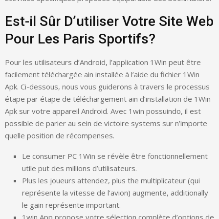
Est-il Sûr D’utiliser Votre Site Web
Pour Les Paris Sportifs?
Pour les utilisateurs d’Android, l’application 1Win peut être
facilement téléchargée ain installée à l’aide du fichier 1Win
Apk. Ci-dessous, nous vous guiderons à travers le processus
étape par étape de téléchargement ain d’installation de 1Win
Apk sur votre appareil Android. Avec 1win possuindo, il est
possible de parier au sein de victoire systems sur n’importe
quelle position de récompenses.
Le consumer PC 1Win se révèle être fonctionnellement
utile put des millions d’utilisateurs.
Plus les joueurs attendez, plus the multiplicateur (qui
représente la vitesse de l’avion) augmente, additionally
le gain représente important.
1win App propose votre sélection complète d’options de