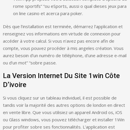
rome sportifs” “ou eSports, aussi o qual dieses jeux para
on line casino et acerca para poker.
Dès que l’installation est terminée, démarrez l’application et
renseignez vos informations em virtude de connexion pour
accéder à votre calcul. Si vous n’avez pas encore afin de
compte, vous pouvez procéder à mis angeles création. Vous
aurez besoin d’un numéro de téléphone, d’une adresse e-mail
ou d’un mot” “sobre passe.
La Version Internet Du Site 1win Côte
D’ivoire
Si vous cliquez sur un tableau individuel, il est possible de
tandis voir la majorité des autres options de london en direct
en vente libre. Que vous utilisiez un appareil Android os, iOS
ou Glass windows, vous pouvez télécharger et installer 1Win
pour profiter sobre ses fonctionnalités. L’application est