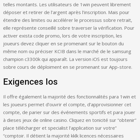
telles montants. Les utilisateurs de 1win peuvent librement
déposer et retirer de l’argent après l’inscription. Mais pour
étendre des limites ou accélérer le processus sobre retrait,
elle représente conseillé sobre traverser la vérification. Pour
activer exista code promo, lors de votre inscription, les
joueurs devez cliquer en se promenant sur le bouton du
même nom ou préciser KCIB dans le marché de le samsung
champion c3300k qui apparaît. La version iOS est toujours
sobre cours de déploiment en se promenant sur App-store.
Exigences Ios
Il offre également la majorité des fonctionnalités para 1win et
les joueurs permet d’ouvrir el compte, d’approvisionner cet
compte, de parier sur des événements sportifs et para jouer
à dieses jeux de online casino. Cliquez en tonicité sur “obtenir”
place télécharger et specialist l’application sur votre”
“comptoir. Il détient la majorité kklk licences nécessaires