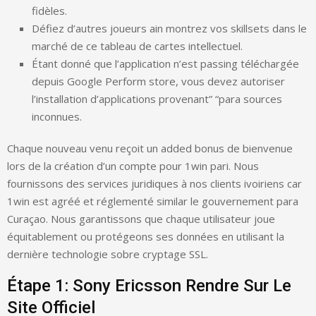
fidèles.
Défiez d’autres joueurs ain montrez vos skillsets dans le
marché de ce tableau de cartes intellectuel.
Étant donné que l’application n’est passing téléchargée
depuis Google Perform store, vous devez autoriser
l’installation d’applications provenant” “para sources
inconnues.
Chaque nouveau venu reçoit un added bonus de bienvenue
lors de la création d’un compte pour 1win pari. Nous
fournissons des services juridiques à nos clients ivoiriens car
1win est agréé et réglementé similar le gouvernement para
Curaçao. Nous garantissons que chaque utilisateur joue
équitablement ou protégeons ses données en utilisant la
dernière technologie sobre cryptage SSL.
Étape 1: Sony Ericsson Rendre Sur Le
Site Officiel