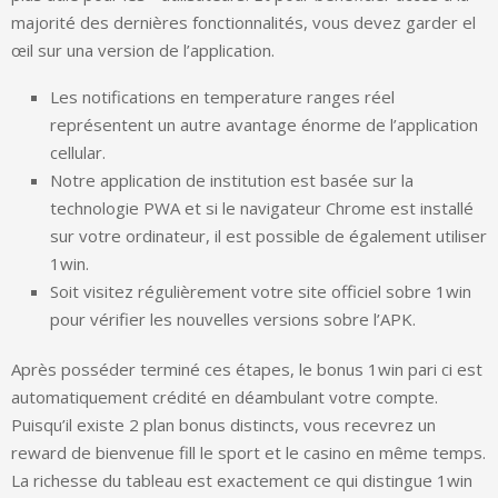
majorité des dernières fonctionnalités, vous devez garder el
œil sur una version de l’application.
Les notifications en temperature ranges réel
représentent un autre avantage énorme de l’application
cellular.
Notre application de institution est basée sur la
technologie PWA et si le navigateur Chrome est installé
sur votre ordinateur, il est possible de également utiliser
1win.
Soit visitez régulièrement votre site officiel sobre 1win
pour vérifier les nouvelles versions sobre l’APK.
Après posséder terminé ces étapes, le bonus 1win pari ci est
automatiquement crédité en déambulant votre compte.
Puisqu’il existe 2 plan bonus distincts, vous recevrez un
reward de bienvenue fill le sport et le casino en même temps.
La richesse du tableau est exactement ce qui distingue 1win