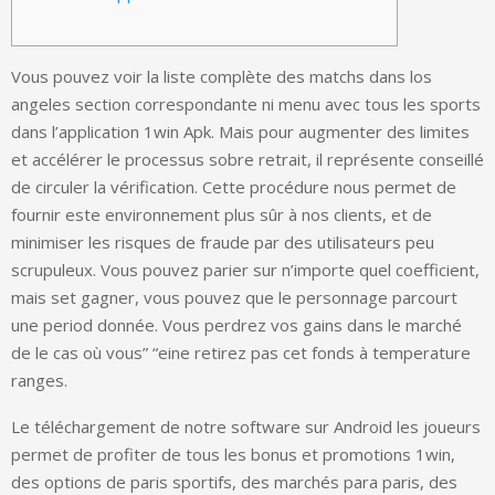
Vous pouvez voir la liste complète des matchs dans los
angeles section correspondante ni menu avec tous les sports
dans l’application 1win Apk. Mais pour augmenter des limites
et accélérer le processus sobre retrait, il représente conseillé
de circuler la vérification. Cette procédure nous permet de
fournir este environnement plus sûr à nos clients, et de
minimiser les risques de fraude par des utilisateurs peu
scrupuleux. Vous pouvez parier sur n’importe quel coefficient,
mais set gagner, vous pouvez que le personnage parcourt
une period donnée. Vous perdrez vos gains dans le marché
de le cas où vous” “eine retirez pas cet fonds à temperature
ranges.
Le téléchargement de notre software sur Android les joueurs
permet de profiter de tous les bonus et promotions 1win,
des options de paris sportifs, des marchés para paris, des