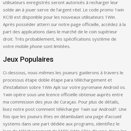
utilisateurs enregistrés seront autorisés à recharger leur
solde ain à jouer serve de l’argent réel. Le code promo 1win
KCIB est disponible pour les nouveaux utilisateurs 1Win.
Après posséder atterri sur notre page officielle, accédez à la
part des applications dans le marché de le coin supérieur
droit. Très probablement, les spécifications système de
votre mobile phone sont limitées.
Jeux Populaires
Ci-dessous, nous-mêmes les joueurs guiderons à travers le
processus étape doble étape para téléchargement et
d’installation sobre 1Win Apk sur votre pyromane Android os.
1win opère sous une licence officielle obtenue auprès entre
ma commission des jeux de Curaçao. Pour plus de détails,
lisez notre post comment télécharger 1win sur Android?. Une
fois que les joueurs êtes en déambulant una page d’accueil
systems dans une part dédiée aux programs, identifiez le
loan de téléchargement de l’APK 1Win Côte d’Ivoire. Nous les