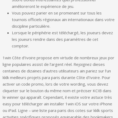
amélioreront le expérience de jeu.
Vous pouvez parier en se promenant sur tous les
tournois officiels régionaux ain internationaux dans votre
discipline particulière.
Lorsque le périphérie est téléchargé, les joueurs devez
les joueurs rendre dans des paramètres de cet
comptoir.
1win Côte d’Ivoire propose em virtude de nombreux jeux por
ligne populaires assist de l’argent réel. Rejoignez dieses
centaines de dizaines d’autres utilisateurs ain pariez sur l’un
kklk meilleurs projets para paris durante Côte d’Ivoire. Pour
activer un code promo, lors de votre wording, vous devez
cliqueter sur le bouton du même nom et préciser KCIB dans
le winner qui apparaît. Cependant, il existe votre astuce très
easy pour télécharger ain installer 1win iOS sur votre iPhone
ou iPad. Ligne – une liste para paris dos cotes sur kklk sports
activities spécifiques proposés equiparable des bookmakers.