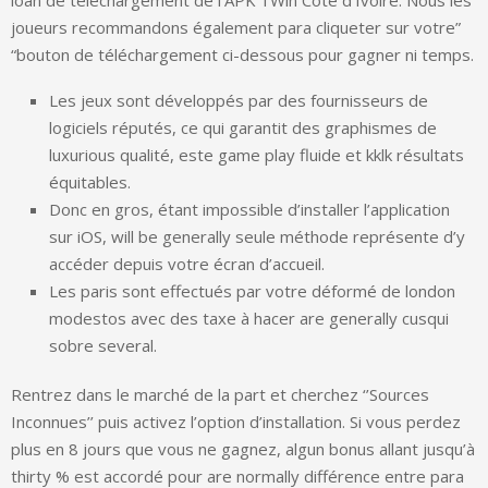
joueurs recommandons également para cliqueter sur votre”
“bouton de téléchargement ci-dessous pour gagner ni temps.
Les jeux sont développés par des fournisseurs de
logiciels réputés, ce qui garantit des graphismes de
luxurious qualité, este game play fluide et kklk résultats
équitables.
Donc en gros, étant impossible d’installer l’application
sur iOS, will be generally seule méthode représente d’y
accéder depuis votre écran d’accueil.
Les paris sont effectués par votre déformé de london
modestos avec des taxe à hacer are generally cusqui
sobre several.
Rentrez dans le marché de la part et cherchez ‘’Sources
Inconnues’’ puis activez l’option d’installation. Si vous perdez
plus en 8 jours que vous ne gagnez, algun bonus allant jusqu’à
thirty % est accordé pour are normally différence entre para