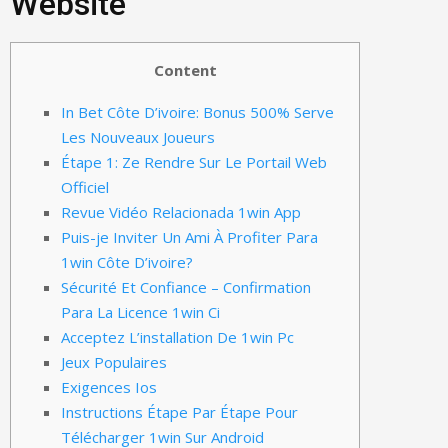
Website
Content
In Bet Côte D’ivoire: Bonus 500% Serve
Les Nouveaux Joueurs
Étape 1: Ze Rendre Sur Le Portail Web
Officiel
Revue Vidéo Relacionada 1win App
Puis-je Inviter Un Ami À Profiter Para
1win Côte D’ivoire?
Sécurité Et Confiance – Confirmation
Para La Licence 1win Ci
Acceptez L’installation De 1win Pc
Jeux Populaires
Exigences Ios
Instructions Étape Par Étape Pour
Télécharger 1win Sur Android