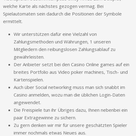
welche Karte als nächstes gezogen vermag. Bei
Spielautomaten sein dadurch die Positionen der Symbole
ermittelt.
Wir unterstützen dafür eine Vielzahl von
Zahlungsmethoden und Währungen, 1 unseren
Mitgliedern den reibungslosen Zahlungsablauf zu
gewährleisten.
Der Anbieter setzt bei den Casino Online games auf ein
breites Portfolio aus Video poker machines, Tisch- und
Kartenspielen.
Auch über Social networking muss man sich snabbt im
Casino anmelden, wozu man die üblichen Login-Daten
angewendet.
Die Freispiele tun ihr Übriges dazu, Ihnen nebenbei ein
paar Extragewinne zu sichern.
Zu gern denken wir mir für unsere geschätzten Spieler
immer nochmals etwas Neues aus.