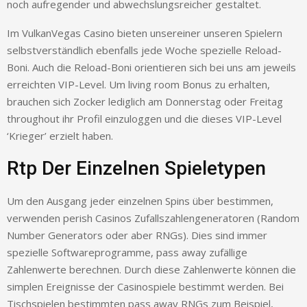
noch aufregender und abwechslungsreicher gestaltet.
Im VulkanVegas Casino bieten unsereiner unseren Spielern
selbstverständlich ebenfalls jede Woche spezielle Reload-
Boni. Auch die Reload-Boni orientieren sich bei uns am jeweils
erreichten VIP-Level. Um living room Bonus zu erhalten,
brauchen sich Zocker lediglich am Donnerstag oder Freitag
throughout ihr Profil einzuloggen und die dieses VIP-Level
‘Krieger’ erzielt haben.
Rtp Der Einzelnen Spieletypen
Um den Ausgang jeder einzelnen Spins über bestimmen,
verwenden perish Casinos Zufallszahlengeneratoren (Random
Number Generators oder aber RNGs). Dies sind immer
spezielle Softwareprogramme, pass away zufällige
Zahlenwerte berechnen. Durch diese Zahlenwerte können die
simplen Ereignisse der Casinospiele bestimmt werden. Bei
Tischspielen bestimmten pass away RNGs zum Beispiel,