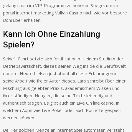
gelangt man im VIP-Programm zu höheren Stiege, um im
portal internet marketing Vulkan Casino nach wie vor bessere
Boni über erhalten.
Kann Ich Ohne Einzahlung
Spielen?
Seine” “Fahrt setzte sich fortification mit einem Studium der
Betriebswirtschaft, dieses seinen Weg inside die Berufswelt
ebnete. Heute fließen just about all diese Erfahrungen in
seine Arbeit wie freier Autor dieses. Lars schreibt über einer
Mischung aus gelebter Praxis, akademischem Wissen und
ihrer ständigen Neugier, die seine Texte lebendig und
authentisch tätigen. Es gibt auch ein Live On line casino, in
welchem Apps wie Live Poker oder auch Roulette gespielt
werden können.
Bei 1er solchen Menge an internet Spielautomaten versteht