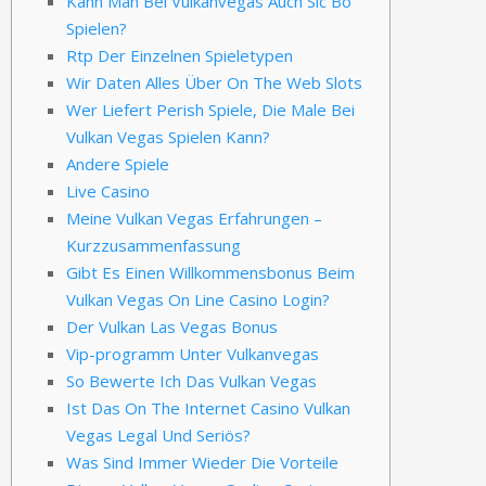
Kann Man Bei Vulkanvegas Auch Sic Bo
Spielen?
Rtp Der Einzelnen Spieletypen
Wir Daten Alles Über On The Web Slots
Wer Liefert Perish Spiele, Die Male Bei
Vulkan Vegas Spielen Kann?
Andere Spiele
Live Casino
Meine Vulkan Vegas Erfahrungen –
Kurzzusammenfassung
Gibt Es Einen Willkommensbonus Beim
Vulkan Vegas On Line Casino Login?
Der Vulkan Las Vegas Bonus
Vip-programm Unter Vulkanvegas
So Bewerte Ich Das Vulkan Vegas
Ist Das On The Internet Casino Vulkan
Vegas Legal Und Seriös?
Was Sind Immer Wieder Die Vorteile