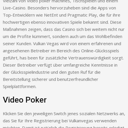
Vielzahl von Video poker machines, Tischspielen und einem
Live-Casino. Besonders hervorzuheben sind die Apps von
Top-Entwicklern wie NetEnt und Pragmatic Play, die für ihre
hochwertigen ebenso innovativen Spiele bekannt sind. Diese
Maßnahmen zeigen, dass das Casino sich bei weitem nicht nur
um die Profite kümmert, sondern auch um das Wohlbefinden
seiner Kunden. Vulkan Vegas wird von einem erfahrenen und
angesehenen Betreiber im Bereich des Online-Glücksspiels
geführt, has been für zusätzliche Vertrauenswürdigkeit sorgt.
Dieser Betreiber verfügt über umfangreiche Kenntnisse in
der Glücksspielindustrie und den guten Ruf für die
Bereitstellung sicherer und benutzerfreundlicher
Spielplattformen.
Video Poker
Klicken Sie den jeweiligen Switch jenes sozialen Netzwerks an,
das Sie für Ihre Registrierung bei Vulkanvegas verwenden
möchten. Damit ist natürlich die Registrierung bereits erledigt