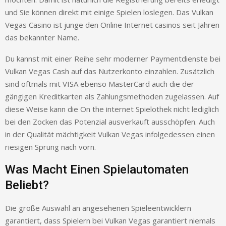
und Sie können direkt mit einige Spielen loslegen. Das Vulkan
Vegas Casino ist junge den Online Internet casinos seit Jahren
das bekannter Name.
Du kannst mit einer Reihe sehr moderner Paymentdienste bei
Vulkan Vegas Cash auf das Nutzerkonto einzahlen. Zusätzlich
sind oftmals mit VISA ebenso MasterCard auch die der
gängigen Kreditkarten als Zahlungsmethoden zugelassen. Auf
diese Weise kann die On the internet Spielothek nicht lediglich
bei den Zocken das Potenzial ausverkauft ausschöpfen. Auch
in der Qualität mächtigkeit Vulkan Vegas infolgedessen einen
riesigen Sprung nach vorn.
Was Macht Einen Spielautomaten
Beliebt?
Die große Auswahl an angesehenen Spieleentwicklern
garantiert, dass Spielern bei Vulkan Vegas garantiert niemals