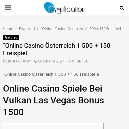
PRIMARY
MENU
Home
Featured
“Online Casino Österreich 1 500 + 150 Freispiel
Featured
“Online Casino Österreich 1 500 + 150
Freispiel
by
Krista Graham
October 9, 2024
0
481
“Online Casino Österreich 1 500 + 150 Freispiele
Online Casino Spiele Bei
Vulkan Las Vegas Bonus
1500