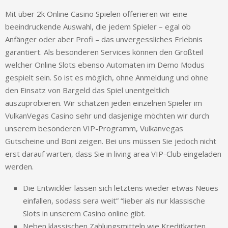
Mit über 2k Online Casino Spielen offerieren wir eine
beeindruckende Auswahl, die jedem Spieler – egal ob
Anfänger oder aber Profi – das unvergessliches Erlebnis
garantiert. Als besonderen Services können den Großteil
welcher Online Slots ebenso Automaten im Demo Modus
gespielt sein. So ist es möglich, ohne Anmeldung und ohne
den Einsatz von Bargeld das Spiel unentgeltlich
auszuprobieren. Wir schätzen jeden einzelnen Spieler im
VulkanVegas Casino sehr und dasjenige möchten wir durch
unserem besonderen VIP-Programm, Vulkanvegas
Gutscheine und Boni zeigen. Bei uns müssen Sie jedoch nicht
erst darauf warten, dass Sie in living area VIP-Club eingeladen
werden.
Die Entwickler lassen sich letztens wieder etwas Neues
einfallen, sodass sera weit” “lieber als nur klassische
Slots in unserem Casino online gibt.
Neben klassischen Zahlungsmitteln wie Kreditkarten