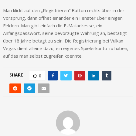
Man klickt auf den „Registrieren“ Button rechts über in der
Vorsprung, dann öffnet einander ein Fenster über einigen
Feldern. Man gibt einfach die E-Mailadresse, ein
Anfangspasswort, seine bevorzugte Währung an, bestätigt
über 18 Jahre betagt zu sein. Die Registrierung bei Vulkan
Vegas dient alleine dazu, ein eigenes Spielerkonto zu haben,
auf das man selbst zugreifen koennte.
SHARE
0