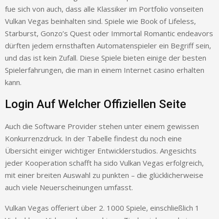
fue sich von auch, dass alle Klassiker im Portfolio vonseiten
Vulkan Vegas beinhalten sind. Spiele wie Book of Lifeless,
Starburst, Gonzo’s Quest oder Immortal Romantic endeavors
dürften jedem ernsthaften Automatenspieler ein Begriff sein,
und das ist kein Zufall. Diese Spiele bieten einige der besten
Spielerfahrungen, die man in einem Internet casino erhalten
kann.
Login Auf Welcher Offiziellen Seite
Auch die Software Provider stehen unter einem gewissen
Konkurrenzdruck. In der Tabelle findest du noch eine
Übersicht einiger wichtiger Entwicklerstudios. Angesichts
jeder Kooperation schafft ha sido Vulkan Vegas erfolgreich,
mit einer breiten Auswahl zu punkten – die glücklicherweise
auch viele Neuerscheinungen umfasst.
Vulkan Vegas offeriert über 2. 1000 Spiele, einschließlich 1