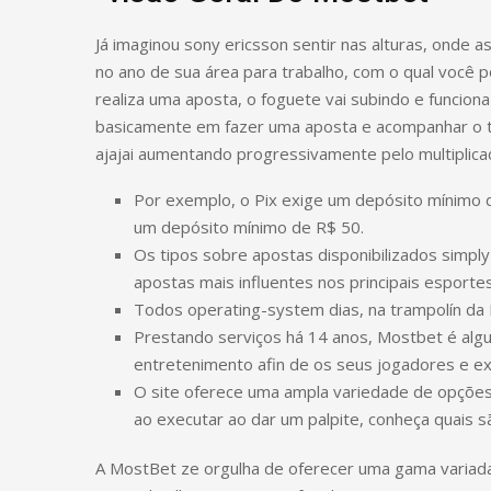
Já imaginou sony ericsson sentir nas alturas, onde 
no ano de sua área para trabalho, com o qual você 
realiza uma aposta, o foguete vai subindo e funcion
basicamente em fazer uma aposta e acompanhar o tr
ajajai aumentando progressivamente pelo multiplic
Por exemplo, o Pix exige um depósito mínimo 
um depósito mínimo de R$ 50.
Os tipos sobre apostas disponibilizados simpl
apostas mais influentes nos principais esporte
Todos operating-system dias, na trampolín da 
Prestando serviços há 14 anos, Mostbet é algu
entretenimento afin de os seus jogadores e e
O site oferece uma ampla variedade de opções
ao executar ao dar um palpite, conheça quais s
A MostBet ze orgulha de oferecer uma gama variada