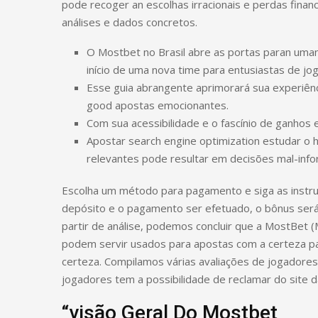
pode recoger an escolhas irracionais e perdas finan
análises e dados concretos.
O Mostbet no Brasil abre as portas paran uma
início de uma nova time para entusiastas de jog
Esse guia abrangente aprimorará sua experiênc
good apostas emocionantes.
Com sua acessibilidade e o fascínio de ganhos
Apostar search engine optimization estudar o h
relevantes pode resultar em decisões mal-inf
Escolha um método para pagamento e siga as instru
depósito e o pagamento ser efetuado, o bônus será
partir de análise, podemos concluir que a MostBet 
podem servir usados para apostas com a certeza pa
certeza. Compilamos várias avaliações de jogadores
jogadores tem a possibilidade de reclamar do site 
“visão Geral Do Mostbet