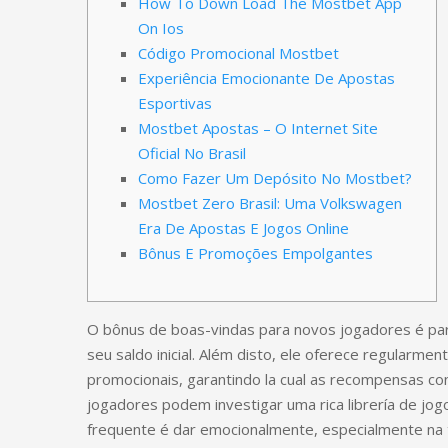
How To Down Load The Mostbet App
On Ios
Código Promocional Mostbet
Experiência Emocionante De Apostas
Esportivas
Mostbet Apostas – O Internet Site
Oficial No Brasil
Como Fazer Um Depósito No Mostbet?
Mostbet Zero Brasil: Uma Volkswagen
Era De Apostas E Jogos Online
Bônus E Promoções Empolgantes
O bônus de boas-vindas para novos jogadores é par
seu saldo inicial. Além disto, ele oferece regularm
promocionais, garantindo la cual as recompensas c
jogadores podem investigar uma rica librería de jog
frequente é dar emocionalmente, especialmente na t