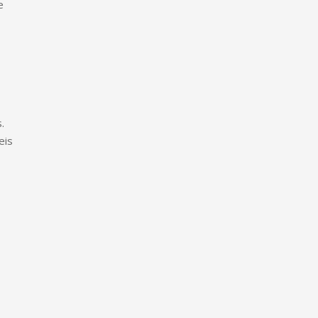
e
.
eis