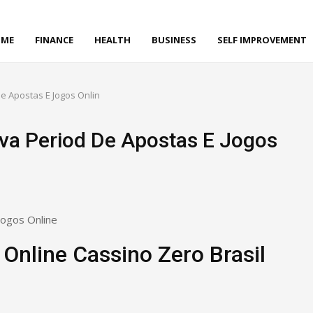
ME
FINANCE
HEALTH
BUSINESS
SELF IMPROVEMENT
e Apostas E Jogos Onlin
va Period De Apostas E Jogos
Jogos Online
 Online Cassino Zero Brasil