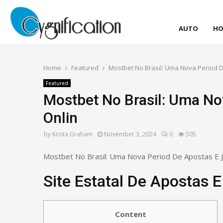
AUTO
HO
Home
Featured
Mostbet No Brasil: Uma Nova Period D
Featured
Mostbet No Brasil: Uma No
Onlin
by
Krista Graham
November 3, 2024
0
505
Mostbet No Brasil: Uma Nova Period De Apostas E 
Site Estatal De Apostas E
Content