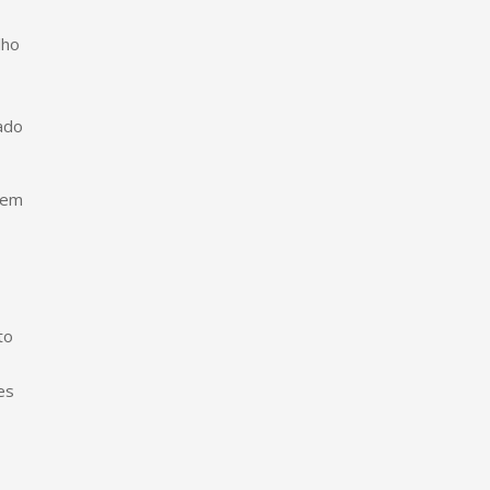
lho
ado
gem
to
es